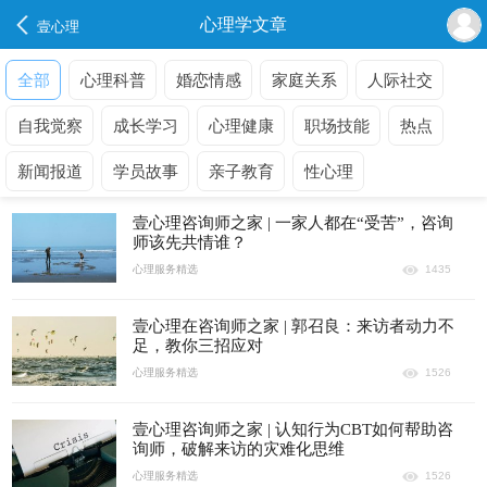
心理学文章
壹心理
全部
心理科普
婚恋情感
家庭关系
人际社交
自我觉察
成长学习
心理健康
职场技能
热点
新闻报道
学员故事
亲子教育
性心理
壹心理咨询师之家 | 一家人都在“受苦”，咨询
师该先共情谁？
心理服务精选
1435
壹心理在咨询师之家 | 郭召良：来访者动力不
足，教你三招应对
心理服务精选
1526
壹心理咨询师之家 | 认知行为CBT如何帮助咨
询师，破解来访的灾难化思维
心理服务精选
1526