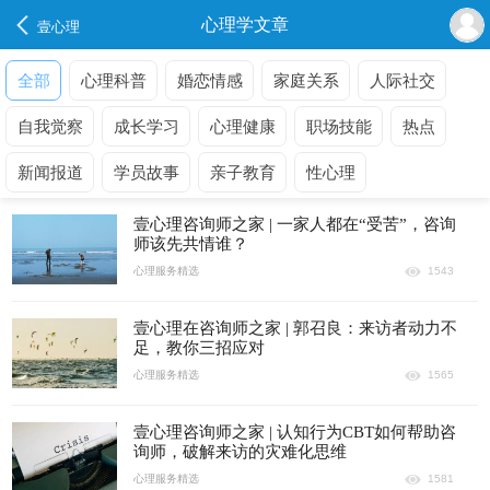
心理学文章
壹心理
全部
心理科普
婚恋情感
家庭关系
人际社交
自我觉察
成长学习
心理健康
职场技能
热点
新闻报道
学员故事
亲子教育
性心理
壹心理咨询师之家 | 一家人都在“受苦”，咨询
师该先共情谁？
心理服务精选
1543
壹心理在咨询师之家 | 郭召良：来访者动力不
足，教你三招应对
心理服务精选
1565
壹心理咨询师之家 | 认知行为CBT如何帮助咨
询师，破解来访的灾难化思维
心理服务精选
1581