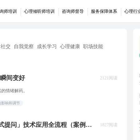
询师培训
心理倾听师培训
咨询师督导
服务保障体系
心理行
际社交
自我觉察
成长学习
心理健康
职场技能
瞬间变好
2121阅读
然的情绪解药。
的影响和调节
拉底式提问」技术应用全流程（案例示
1827阅读