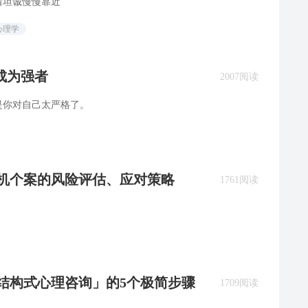
着坦诚慢慢靠近
心理学
成为强者
2007阅读
是你对自己太严格了。
危机个案的风险评估、应对策略
1761阅读
「结构式心理咨询」的5个极简步骤
1709阅读