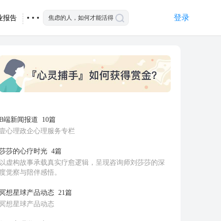
登录
业报告
B端新闻报道
10篇
壹心理政企心理服务专栏
莎莎的心疗时光
4篇
以虚构故事承载真实疗愈逻辑，呈现咨询师刘莎莎的深
度觉察与陪伴感悟。
冥想星球产品动态
21篇
冥想星球产品动态