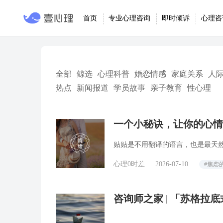
首页
专业心理咨询
即时倾诉
心理咨
全部
鲸选
心理科普
婚恋情感
家庭关系
人
热点
新闻报道
学员故事
亲子教育
性心理
一个小秘诀，让你的心情
贴贴是不用翻译的语言，也是最天
心理0时差
2026-07-10
#焦虑
咨询师之家 | 「苏格
范）