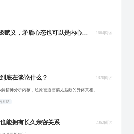
：积极赋义，矛盾心态也可以是内心富
1664阅读
他到底在谈论什么？
1820阅读
拆解精神分析内核，还原被道德偏见遮蔽的身体真相。
的质疑
你也能拥有长久亲密关系
2362阅读