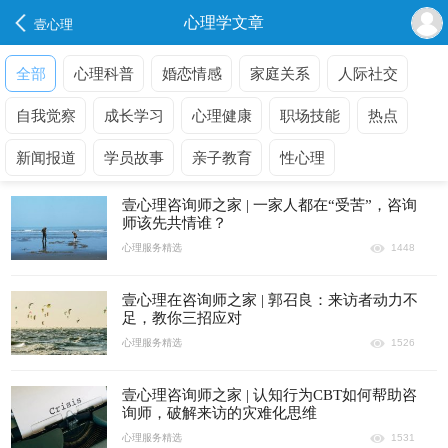
心理学文章
壹心理
全部
心理科普
婚恋情感
家庭关系
人际社交
自我觉察
成长学习
心理健康
职场技能
热点
新闻报道
学员故事
亲子教育
性心理
壹心理咨询师之家 | 一家人都在“受苦”，咨询
师该先共情谁？
心理服务精选
1448
壹心理在咨询师之家 | 郭召良：来访者动力不
足，教你三招应对
心理服务精选
1526
壹心理咨询师之家 | 认知行为CBT如何帮助咨
询师，破解来访的灾难化思维
心理服务精选
1531