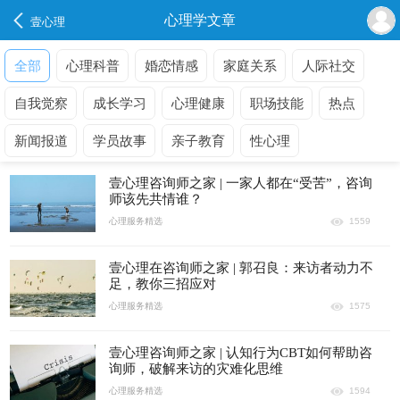
心理学文章
壹心理
全部
心理科普
婚恋情感
家庭关系
人际社交
自我觉察
成长学习
心理健康
职场技能
热点
新闻报道
学员故事
亲子教育
性心理
壹心理咨询师之家 | 一家人都在“受苦”，咨询
师该先共情谁？
心理服务精选
1559
壹心理在咨询师之家 | 郭召良：来访者动力不
足，教你三招应对
心理服务精选
1575
壹心理咨询师之家 | 认知行为CBT如何帮助咨
询师，破解来访的灾难化思维
心理服务精选
1594