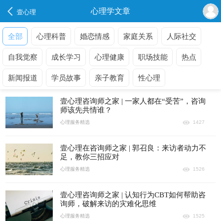
心理学文章
壹心理
全部
心理科普
婚恋情感
家庭关系
人际社交
自我觉察
成长学习
心理健康
职场技能
热点
新闻报道
学员故事
亲子教育
性心理
壹心理咨询师之家 | 一家人都在“受苦”，咨询
师该先共情谁？
心理服务精选
1427
壹心理在咨询师之家 | 郭召良：来访者动力不
足，教你三招应对
心理服务精选
1526
壹心理咨询师之家 | 认知行为CBT如何帮助咨
询师，破解来访的灾难化思维
心理服务精选
1525