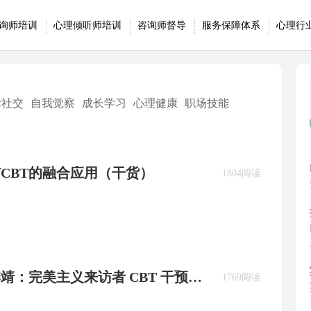
询师培训
心理倾听师培训
咨询师督导
服务保障体系
心理行
际社交
自我觉察
成长学习
心理健康
职场技能
I与CBT的融合应用（干货）
1804阅读
 季靖：完美主义来访者 CBT 干预实
1769阅读