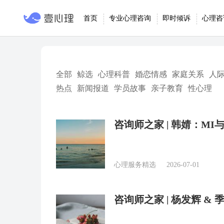
首页
专业心理咨询
即时倾诉
心理咨
全部
鲸选
心理科普
婚恋情感
家庭关系
人
热点
新闻报道
学员故事
亲子教育
性心理
咨询师之家 | 韩婧：M
心理服务精选
2026-07-01
咨询师之家 | 杨发辉 &
操笔记