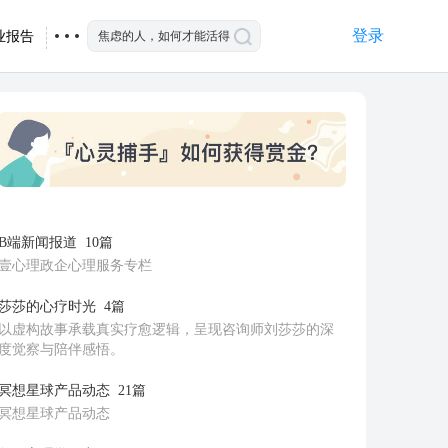
登录
业报告
B端新闻报道
10篇
壹心理政企心理服务专栏
莎莎的心疗时光
4篇
以虚构故事承载真实疗愈逻辑，呈现咨询师刘莎莎的深
度觉察与陪伴感悟。
冥想星球产品动态
21篇
冥想星球产品动态