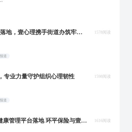
上。
落地，壹心理携手街道办筑牢社
1578阅读
闻报道
，专业力量守护组织心理韧性
1598阅读
闻报道
 健康管理平台落地 环平保险与壹心
1616阅读