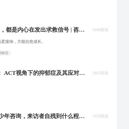
，都是内心在发出求救信号 | 咨询
1940阅读
温柔接纳，方能自愈成长。
师解惑
： ACT视角下的抑郁症及其应对策
1801阅读
：青少年咨询，来访者自残到什么程度
1929阅读