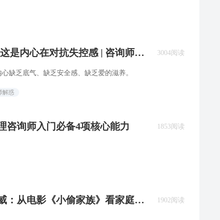
这是内心在对抗失控感 | 咨询师回
3004阅读
内心缺乏底气、缺乏安全感、缺乏爱的滋养。
师解惑
心理咨询师入门必备4项核心能力
1853阅读
王浩威：从电影《小偷家族》看家庭系
1902阅读