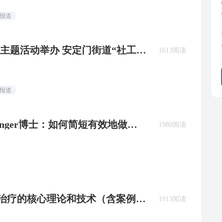
闻报道
主题活动举办 安定门街道“社工小
1613阅读
闻报道
chlanger博士：如何简短有效地做家
1980阅读
家庭治疗的核心理论和技术（含案例演
1913阅读