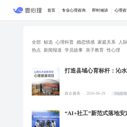
首页
专业心理咨询
即时倾诉
心理咨
全部
鲸选
心理科普
婚恋情感
家庭关系
人
热点
新闻报道
学员故事
亲子教育
性心理
打造县域心育标杆：沁水
政企服务
2026-06-29
B端新
“AI+社工”新范式落地