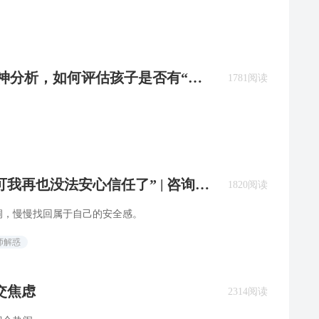
精神分析，如何评估孩子是否有“厌
1781阅读
我再也没法安心信任了” | 咨询师
1820阅读
洞，慢慢找回属于自己的安全感。
师解惑
交焦虑
2314阅读