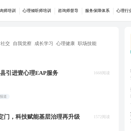
询师培训
心理倾听师培训
咨询师督导
服务保障体系
心理行
际社交
自我觉察
成长学习
心理健康
职场技能
县引进壹心理EAP服务
1668阅读
闻报道
安定门，科技赋能基层治理再升级
1572阅读