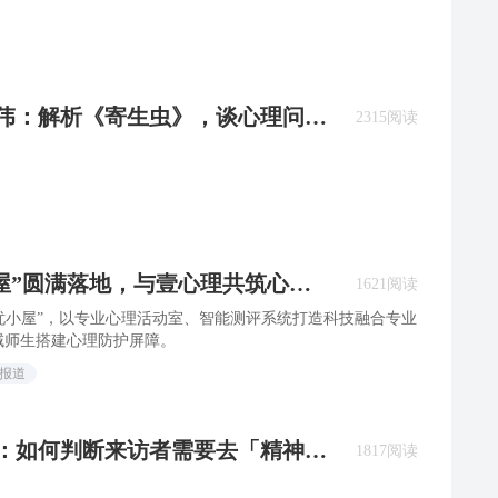
、薛伟：解析《寄生虫》，谈心理问题
2315阅读
小屋”圆满落地，与壹心理共筑心理
1621阅读
解忧小屋”，以专业心理活动室、智能测评系统打造科技融合专业
域师生搭建心理防护屏障。
闻报道
楚：如何判断来访者需要去「精神
1817阅读