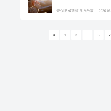
壹心理·倾听师-学员故事
2026-06
«
1
2
...
6
7