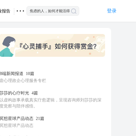
登录
业报告
B端新闻报道
10篇
壹心理政企心理服务专栏
莎莎的心疗时光
4篇
以虚构故事承载真实疗愈逻辑，呈现咨询师刘莎莎的深
度觉察与陪伴感悟。
冥想星球产品动态
21篇
冥想星球产品动态