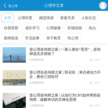
心理学文章
壹心理
全部
心理科普
婚恋情感
家庭关系
人际社交
自我觉察
成长学习
心理健康
职场技能
热点
新闻报道
学员故事
亲子教育
性心理
壹心理咨询师之家 | 一家人都在“受苦”，咨询
师该先共情谁？
心理服务精选
1520
壹心理在咨询师之家 | 郭召良：来访者动力不
足，教你三招应对
心理服务精选
1557
壹心理咨询师之家 | 认知行为CBT如何帮助咨
询师，破解来访的灾难化思维
心理服务精选
1568