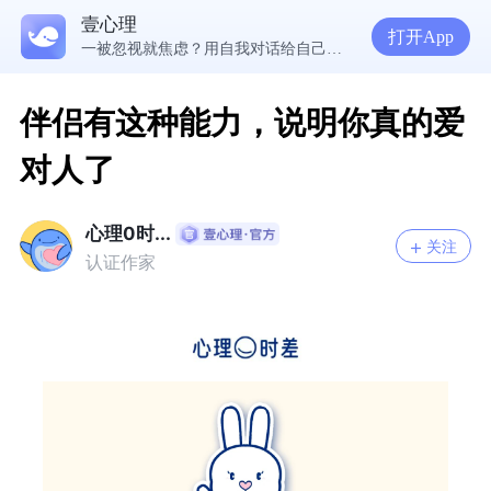
生理早已成年，心理还没有断奶：如何完成和母亲的“心理解绑”？
壹心理
NPD前任伤我很深，如何彻底走出创伤？
打开App
一被忽视就焦虑？用自我对话给自己安全感
伴侣有这种能力，说明你真的爱
对人了
心理0时...
关注
认证作家