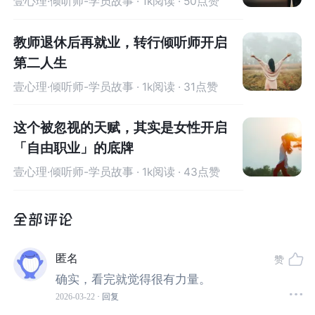
壹心理·倾听师-学员故事
· 1k阅读 · 50点赞
教师退休后再就业，转行倾听师开启
第二人生
壹心理·倾听师-学员故事
· 1k阅读 · 31点赞
这个被忽视的天赋，其实是女性开启
「自由职业」的底牌
壹心理·倾听师-学员故事
· 1k阅读 · 43点赞
情绪憋到顶点时，我像个没头苍蝇，在手机里乱翻，鬼使
神差地点开了壹心理，按下了那个“倾诉”键。
正是那几次通话，在我最艰难的时刻，给了我
及时而有力
匿名
赞
的支持
。
确实，看完就觉得很有力量。
2026-03-22
· 回复
那种被深深理解和接纳的感觉，像一束光，照进了我当时