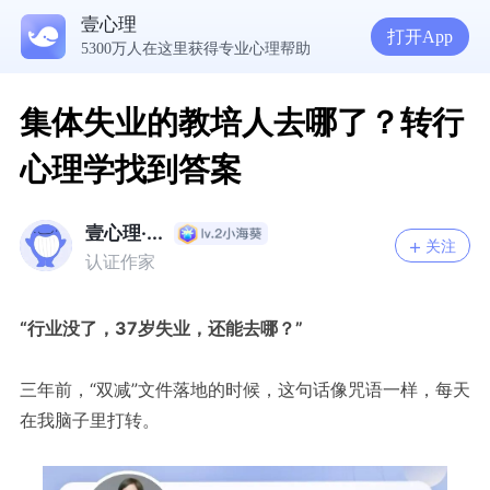
壹心理
打开App
5300万人在这里获得专业心理帮助
为什么越深爱一个人，越容易陷入焦虑痛苦？| 咨询师回答精选
准高三，女，学习焦虑，感觉好抑郁，很空虚，怎么办？
渴望爱却总是受伤，学会把爱意还给自己
集体失业的教培人去哪了？转行
心理学找到答案
壹心理·...
关注
认证作家
“
行业没了，37岁失业，还能去哪？
”
三年前，“双减”文件落地的时候，这句话像咒语一样，每天
在我脑子里打转。