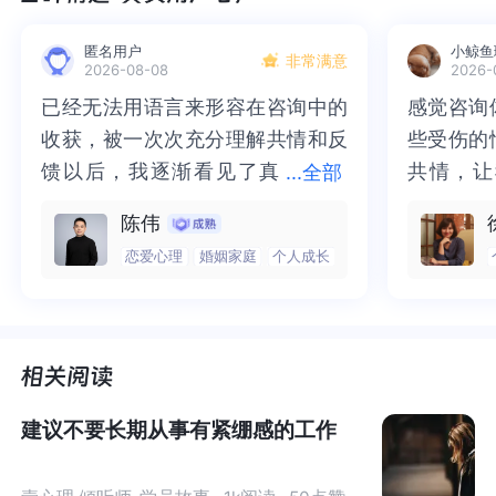
直到整个行业的灯光，猝不及防地熄灭了
匿名用户
小鲸鱼
非常满意
2026-08-08
2026-
已经无法用语言来形容在咨询中的
已经无法用语言来形容在咨询中的
感觉咨询
感觉咨询
世界静音时
收获，被一次次充分理解共情和反
收获，被一次次充分理解共情和反
些受伤的
些受伤的
那通电话成了唯一的声音
馈以后，我逐渐看见了真
馈以后，我逐渐看见了真实的那
共情，让
共情，让
...
全部
实的那个“自己”，所有的混沌逐渐
个“自己”，所有的混沌逐渐清晰，
抱住了。
咨询完我
陈伟
清晰，也慢慢找回了内在的力量。
也慢慢找回了内在的力量。虽然不
一部分未
处理的情
行业震荡，37岁失业，站在人生的十字路口，只有沉默和
恋爱心理
婚姻家庭
个人成长
迷茫。
虽然不知道还要有多久的路要走，
知道还要有多久的路要走，但我很
而且当咨
询师准确
但我很明确的有了方向。“好的咨询
明确的有了方向。“好的咨询师，本
绪，我感
觉当时那
这时候最难受的，是
说不出的痛苦
。
师，本身就具有疗愈性”，在陈老师
身就具有疗愈性”，在陈老师这里，
被看到了
了，做完
这里，让我真切的感受到了🙏❤️
让我真切的感受到了🙏❤️
觉轻快了
了很多，
和朋友诉苦？大家都难；
谢咨询师
师姐姐！
建议不要长期从事有紧绷感的工作
跟家人坦白？怕他们担心。