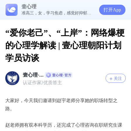
5300万人在这里获得专业心理帮助
壹心理
为什么越深爱一个人，越容易陷入焦虑痛苦？| 咨询师回答精选
打开App
准高三，女，学习焦虑，感觉好抑郁，很空虚，怎么办？
渴望爱却总是受伤，学会把爱意还给自己
“爱你老己”、“上岸”：网络爆梗
的心理学解读 | 壹心理朝阳计划
学员访谈
壹心理·...
关注
认证作家/优质答主
大家好，今天我们邀请到赵宇老师分享她的职场转型之
路。
赵老师拥有双本科学历，还完成了心理咨询在职研究生课