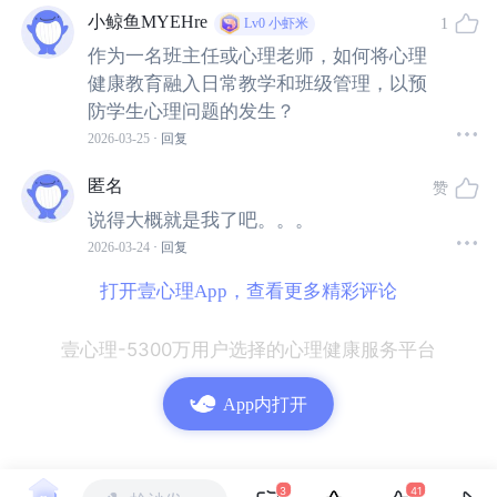
小鲸鱼MYEHre
1
Lv0
小虾米
作为一名班主任或心理老师，如何将心理
从理论认知到内心确信，是成熟咨询师诞生的真实写照。
健康教育融入日常教学和班级管理，以预
成为咨询师后，您遇到的
最大困难或挑战
是什么？是技术
防学生心理问题的发生？
转化还是关系建立？
2026-03-25
· 回复
赵老师：
匿名
赞
说得大概就是我了吧。。。
最大的挑战来自技术转化。刚入行时，我总想着把理论知
2026-03-24
· 回复
识、专业名词和问话技巧套用到咨询里，脑里都是技术框
打开壹心理App，查看更多精彩评论
架，忽略了眼前活生生的来访者，导致咨询过程僵硬死
板，共情也不够。
壹心理-5300万用户选择的心理健康服务平台
后来我带着这个问题做督导，督导老师告诉我，
要放下技
App内打开
术忘记那些名词概念，把自己当成普通人，用真诚的共
情、理解和倾听去和来访者建立链接。
3
41