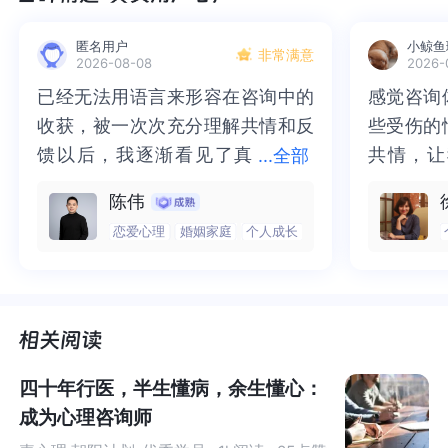
匿名用户
小鲸鱼
非常满意
2026-08-08
2026-
一、“共识性”梦境：
已经无法用语言来形容在咨询中的
已经无法用语言来形容在咨询中的
感觉咨询
感觉咨询
心理咨询给我的确信感
收获，被一次次充分理解共情和反
收获，被一次次充分理解共情和反
些受伤的
些受伤的
馈以后，我逐渐看见了真
馈以后，我逐渐看见了真实的那
共情，让
共情，让
...
全部
咨询师之家：
实的那个“自己”，所有的混沌逐渐
个“自己”，所有的混沌逐渐清晰，
抱住了。
咨询完我
陈伟
清晰，也慢慢找回了内在的力量。
也慢慢找回了内在的力量。虽然不
一部分未
处理的情
您从一名普通职场人转型成为心理咨询师的过程，想必充
恋爱心理
婚姻家庭
个人成长
虽然不知道还要有多久的路要走，
知道还要有多久的路要走，但我很
而且当咨
询师准确
满自我探索与突破。在转行过程中，您是如何确定自己适
但我很明确的有了方向。“好的咨询
明确的有了方向。“好的咨询师，本
绪，我感
觉当时那
合这个职业的？中间是否有过动摇的时刻？
师，本身就具有疗愈性”，在陈老师
身就具有疗愈性”，在陈老师这里，
被看到了
了，做完
这里，让我真切的感受到了🙏❤️
让我真切的感受到了🙏❤️
觉轻快了
了很多，
赵老师：
谢咨询师
师姐姐！
确实有一个让我确信适合做心理咨询的玄妙时刻。
四十年行医，半生懂病，余生懂心：
成为心理咨询师
我在职场做了很多年的管理工作，因为亲子困惑接触心理