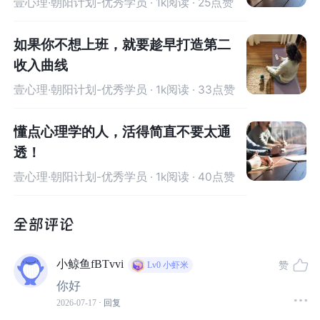
壹心理·朝阳计划-优秀学员
· 1k阅读 · 25点赞
领域，在壹心理平台学习。实习期间我接到第一个来访，
做了一年的咨询。来访分享的梦境核心意象和情感质地，
如果你不想上班，就要趁早打造第二
和我的梦高度相似让我格外震撼。
收入曲线
壹心理·朝阳计划-优秀学员
· 1k阅读 · 33点赞
和督导探讨后，我才知道这是荣格所说的
“共识性”
，是我
和来访建立深度关系、共情到位的证明，督导说我的感受
懂点心理学的人，活得简直不要太通
力很适合这份工作。
透！
壹心理·朝阳计划-优秀学员
· 1k阅读 · 40点赞
那一刻，我对心理咨询的职业确信感变得无比深刻。当然
这不是偶然，此前多年的学习积累，加上平台的实习、持
续督导与季度考核，都为我打下了扎实的基础。
咨询师之家：
小鲸鱼fBTvvi
赞
Lv0
小虾米
你好
您提到的共识性梦境经历，让我们感受到跨越意识的深层
2026-07-17
· 回复
连接，这是您长期自我准备与专业训练的自然结果。