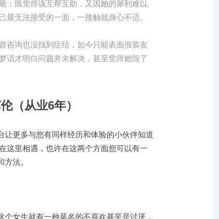
盾：既觉得该互帮互助，又因她的犀利难以
己最无法接受的一面，一接触就身心不适。
曾咨询也没找到症结，如今只能表面假装友
梦话才明白问题并未解决，甚至觉得她毁了
苏伦（从业6年）
台让更多与您有同样经历和体验的小伙伴知道
会在这里相遇，也许在这两个方面您可以有一
和方法。
这个女生就有一种莫名的不喜欢甚至是讨厌，