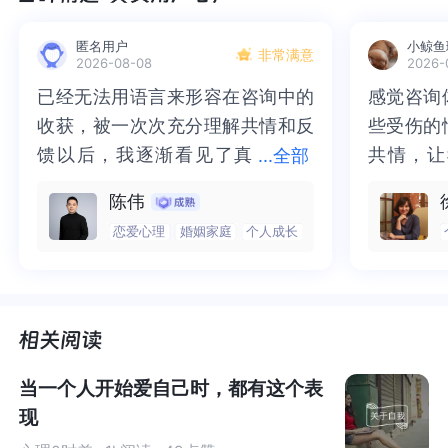
匿名用户
小鲸鱼
非常满意
2026-08-08
2026-
已经无法用语言来形容在咨询中的
已经无法用语言来形容在咨询中的
感觉咨询
感觉咨询
收获，被一次次充分理解共情和反
收获，被一次次充分理解共情和反
些受伤的
些受伤的
馈以后，我逐渐看见了真
馈以后，我逐渐看见了真实的那
共情，让
共情，让
...
全部
实的那个“自己”，所有的混沌逐渐
个“自己”，所有的混沌逐渐清晰，
抱住了。
咨询完我
陈伟
清晰，也慢慢找回了内在的力量。
也慢慢找回了内在的力量。虽然不
一部分未
处理的情
恋爱心理
婚姻家庭
个人成长
虽然不知道还要有多久的路要走，
知道还要有多久的路要走，但我很
而且当咨
询师准确
但我很明确的有了方向。“好的咨询
明确的有了方向。“好的咨询师，本
绪，我感
觉当时那
师，本身就具有疗愈性”，在陈老师
身就具有疗愈性”，在陈老师这里，
被看到了
了，做完
这里，让我真切的感受到了🙏❤️
让我真切的感受到了🙏❤️
觉轻快了
了很多，
谢咨询师
师姐姐！
当一个人开始爱自己时，都有这个表
现