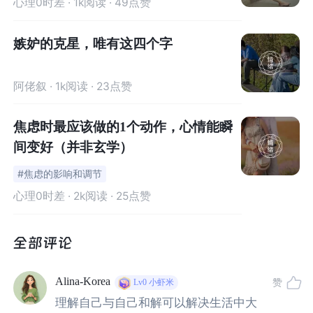
心理0时差
· 1k阅读 · 49点赞
嫉妒的克星，唯有这四个字
阿佬叙
· 1k阅读 · 23点赞
焦虑时最应该做的1个动作，心情能瞬
间变好（并非玄学）
#焦虑的影响和调节
心理0时差
· 2k阅读 · 25点赞
Alina-Korea
赞
Lv0
小虾米
理解自己与自己和解可以解决生活中大