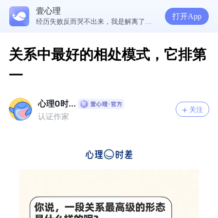
5300万人在这里获得专业心理帮助
壹心理
在爱里，我们舍不得放手的究竟是什么？ | 咨询师回答精选
打开App
经历失败反而哭不出来，我是解离了吗？
想分清客套和真心，先思考对方的身份动机
关系中最好的相处模式，它排第
一
心理0时...
关注
认证作家