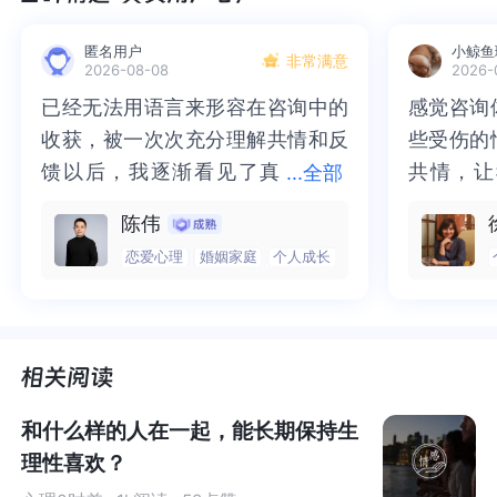
匿名用户
小鲸鱼
非常满意
2026-08-08
2026-
已经无法用语言来形容在咨询中的
已经无法用语言来形容在咨询中的
感觉咨询
感觉咨询
收获，被一次次充分理解共情和反
收获，被一次次充分理解共情和反
些受伤的
些受伤的
馈以后，我逐渐看见了真
馈以后，我逐渐看见了真实的那
共情，让
共情，让
...
全部
实的那个“自己”，所有的混沌逐渐
个“自己”，所有的混沌逐渐清晰，
抱住了。
咨询完我
陈伟
清晰，也慢慢找回了内在的力量。
也慢慢找回了内在的力量。虽然不
一部分未
处理的情
恋爱心理
婚姻家庭
个人成长
虽然不知道还要有多久的路要走，
知道还要有多久的路要走，但我很
而且当咨
询师准确
但我很明确的有了方向。“好的咨询
明确的有了方向。“好的咨询师，本
绪，我感
觉当时那
师，本身就具有疗愈性”，在陈老师
身就具有疗愈性”，在陈老师这里，
被看到了
了，做完
这里，让我真切的感受到了🙏❤️
让我真切的感受到了🙏❤️
觉轻快了
了很多，
谢咨询师
师姐姐！
和什么样的人在一起，能长期保持生
理性喜欢？