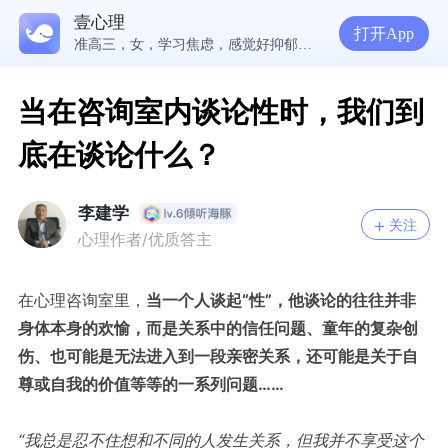
5300万人在这里获得专业心理帮助
壹心理
为什么越深爱一个人，越容易陷入焦虑痛苦？| 咨询师回答精选
打开App
准高三，女，学习焦虑，感觉好抑郁，很空虚，怎么办？
渴望爱却总是受伤，学会把爱意还给自己
当在咨询室内谈论性时，我们到
底在谈论什么？
李建学
关注
心理作者/优质答主
在心理咨询室里，
当一个人谈起“性”，他谈论的往往并非
身体本身的欢愉，而是关系中的信任问题、童年的复杂创
伤、也可能是无法进入到一段亲密关系，还可能是关于自
尊或自我的价值等等的一系列问题……
“我总是忍不住想和不同的人发生关系，但我并不享受这个