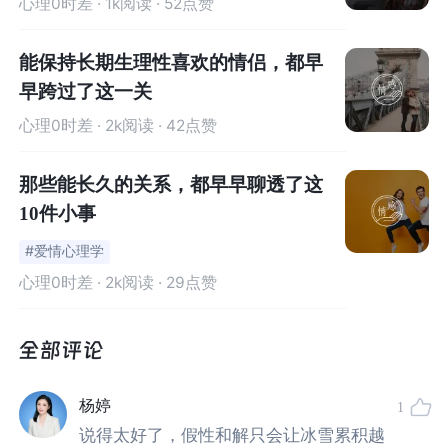
心理0时差
· 1k阅读 · 52点赞
直到某一天，你发现自己再也撑不下去了，情绪彻底决
堤。
能保持长期生理性喜欢的情侣，都早
早跨过了这一关
今天，壹心理想和大家聊一聊：
心理0时差
· 2k阅读 · 42点赞
亲密关系中，那个最容易导致关系破裂、却又最不易被察
那些能长久的关系，都早早聊透了这
觉的问题——
假性和解。
10件小事
#爱情心理学
心理0时差
· 2k阅读 · 29点赞
杨婷
1
说得太好了，假性和解只会让冰雪累积越