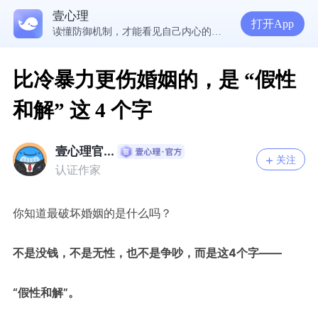
壹心理
5300万人在这里获得专业心理帮助
打开App
读懂防御机制，才能看见自己内心的真实需求
疾病焦虑+药物依赖，频繁换药丧失康复信心，怎么办？
走进内敛恋人的心，需要观察、回应和拥抱
比冷暴力更伤婚姻的，是 “假性
和解” 这 4 个字
壹心理官...
关注
认证作家
你知道最破坏婚姻的是什么吗？
不是没钱，不是无性，也不是争吵，而是这4个字——
“假性和解”。