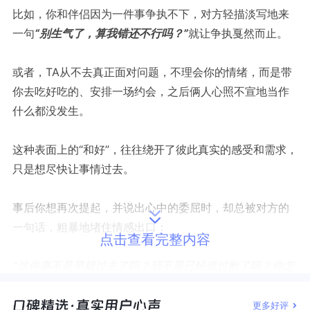
比如，你和伴侣因为一件事争执不下，对方轻描淡写地来
一句
“别生气了，算我错还不行吗？”
就让争执戛然而止。
或者，TA从不去真正面对问题，不理会你的情绪，而是带
你去吃好吃的、安排一场约会，之后俩人心照不宣地当作
什么都没发生。
这种表面上的“和好”，往往绕开了彼此真实的感受和需求，
只是想尽快让事情过去。
事后你想再次提起，并说出心中的委屈时，却总被对方的
一句话，粗暴地堵住情感出口：
点击查看完整内容
“这件事不是早就过去了吗？我不是已经道过歉了吗？你怎
么又翻旧账了？”
更多好评