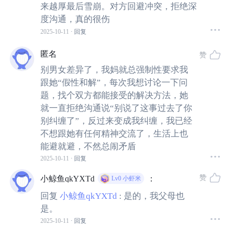
来越厚最后雪崩。对方回避冲突，拒绝深
度沟通，真的很伤
2025-10-11
· 回复
匿名
赞
01
别男女差异了，我妈就总强制性要求我
跟她“假性和解”，每次我想讨论一下问
表面的和好如初，
题，找个双方都能接受的解决方法，她
可能是男女间的频道错位
就一直拒绝沟通说“别说了这事过去了你
别纠缠了”，反过来变成我纠缠，我已经
不想跟她有任何精神交流了，生活上也
很多人认为，假性和解的本质是对方不愿解决问题，只想
能避就避，不然总闹矛盾
解决“你”。
2025-10-11
· 回复
甚至有人进一步推断：TA根本没有“看见”你，说明TA根本
赞
小鲸鱼qkYXTd
：
Lv0
小虾米
不爱你。
回复
小鲸鱼qkYXTd
:
是的，我父母也
是。
但事实上，这背后往往隐藏着更深层的性别差异。
2025-10-11
· 回复