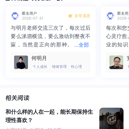
匿名用户
匿名用
非常满意
2026-07-31
2026-
与明月老师交流三次了，每次过后
与明月老师交流三次了，每次过后
每次和您
每次和您
要么涕泗横流，要么激动到整夜不
要么涕泗横流，要么激动到整夜不
心灵疗愈
心灵疗愈
寐，当然是正向的那种。
寐，当然是正向的那种。二十多年
业的知识
业的知识
...
全部
二十多年的抑塞之气一点点剥离开
的抑塞之气一点点剥离开来，觉得
为我点亮
前行的路
何明月
来，觉得不必再踽踽独行，也不必
不必再踽踽独行，也不必再困于桎
我喘不过
气的情绪
个人成长
情绪管理
性心理
再困于桎梏，更不必觉得这半生所
梏，更不必觉得这半生所积，靡有
逐渐释然
然。感谢
积，靡有孑遗。“行到水穷处，坐看
孑遗。“行到水穷处，坐看云起
光芒，也
也让我有
云起时”，此后大概不必再负着旧日
时”，此后大概不必再负着旧日前
气。真心
感谢您，
于是，你只能一次次把话咽回去，自己消化情绪，假装一
前行。
行。
好咨询师
师！
切已经翻篇。
和什么样的人在一起，能长期保持生
但那个没被打开的心结，却在暗处悄悄发酵，日积月累，
失望越积越多。
理性喜欢？