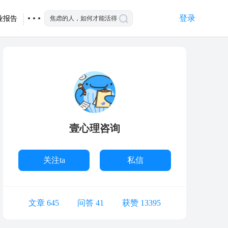
登录
业报告
壹心理咨询
关注ta
私信
文章 645
问答 41
获赞 13395