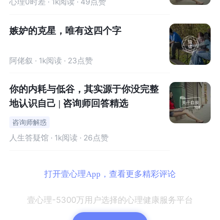
心理0时差
· 1k阅读 · 49点赞
顺”父母是会被唾骂的；不懂人情世故会被认为“没眼力”“不
合群”；甚至你钱不够多，房子不够大，职位不高，娶的媳
嫉妒的克星，唯有这四个字
妇不漂亮，你可能下意识都会觉得“无颜见父老相亲”等等，
这样的例子不胜枚举。
阿佬叙
· 1k阅读 · 23点赞
简单的说就是“没面子”，面子比天大，这就像你酒桌上不喝
你的内耗与低谷，其实源于你没完整
好，你就对不起劝你酒的人，所谓喝酒伤肝，不喝酒伤感
地认识自己 | 咨询师回答精选
情，在要命还是要面子上，中国人一般选择的就是面子。
咨询师解惑
我说的这些现象，其实都是我们稍加判断就可以看到的，
人生答疑馆
· 1k阅读 · 26点赞
但还有很多是刻在我们骨子里的（潜意识）我们甚至都没
办法意识到，早已变成了我们的习惯性思考，甚至羞耻感
打开壹心理App，查看更多精彩评论
是我们安身立命、和基本安全感有关的议题。
壹心理-5300万用户选择的心理健康服务平台
回到有关“耻感文化”的讨论，“罪感”之下，人是可以自律
的，我感觉罪恶，我需要去忏悔。而“耻感”之下，我们更多