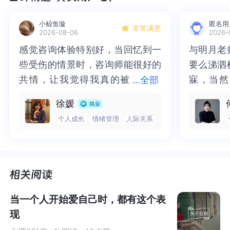
小鲸鱼璇
匿名用
非常满意
2026-08-06
2026-
感觉咨询体验特别好，当回忆到一
感觉咨询体验特别好，当回忆到一
与明月老
与明月老
些受伤的情景时，咨询师能很好的
些受伤的情景时，咨询师能很好的
要么涕泗
要么涕泗
共情，让我觉得我真的被
共情，让我觉得我真的被抱住了。
寐，当然
寐，当然
...
全部
抱住了。咨询完我会感觉，内心有
咨询完我会感觉，内心有一部分未
二十多年
的抑塞之
徐媛
一部分未处理的情绪被注意到了，
处理的情绪被注意到了，而且当咨
来，觉得
不必再踽
个人成长
情绪管理
人际关系
而且当咨询师准确说出我当时的情
询师准确说出我当时的情绪，我感
再困于桎
梏，更不
绪，我感觉当时那个弱小的小女孩
觉当时那个弱小的小女孩被看到
积，靡有
孑遗。“
被看到了，做完咨询，确实内心感
了，做完咨询，确实内心感觉轻快
云起时”
时”，此
觉轻快了很多，感觉轻松了。很感
了很多，感觉轻松了。很感谢咨询
前行。
行。
所以作为东方文明的我们靠什么来约束我们的行为？我们
谢咨询师姐姐！
师姐姐！
当然有法律，但更普遍的是一种和羞耻感有关的“道德律
例”。
当一个人开始爱自己时，都有这个表
现
为什么和羞耻感有关呢，大家可以体验一下：在中国“不孝