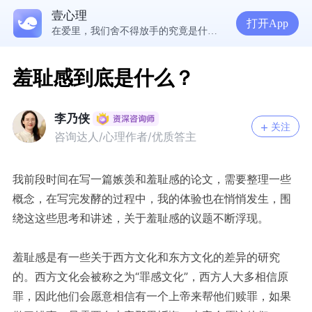
壹心理
5300万人在这里获得专业心理帮助
打开App
在爱里，我们舍不得放手的究竟是什么？ | 咨询师回答精选
经历失败反而哭不出来，我是解离了吗？
想分清客套和真心，先思考对方的身份动机
羞耻感到底是什么？
李乃侠
关注
咨询达人/心理作者/优质答主
我前段时间在写一篇嫉羡和羞耻感的论文，需要整理一些
概念，在写完发酵的过程中，我的体验也在悄悄发生，围
绕这这些思考和讲述，关于羞耻感的议题不断浮现。
羞耻感是有一些关于西方文化和东方文化的差异的研究
的。西方文化会被称之为“罪感文化”，西方人大多相信原
罪，因此他们会愿意相信有一个上帝来帮他们赎罪，如果