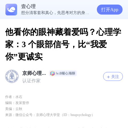
在爱里，我们舍不得放手的究竟是什么？ | 咨询师回答精选
壹心理
经历失败反而哭不出来，我是解离了吗？
打开App
想分清客套和真心，先思考对方的身份动机
他看你的眼神藏着爱吗？心理学
家：3 个眼部信号，比“我爱
你”更诚实
京师心理...
关注
认证作家
作者：
水石
编辑
：
发呆暂停
美编
：
云秋
来源：微信公众号：京师心理大学堂（ID：bnupsychology）