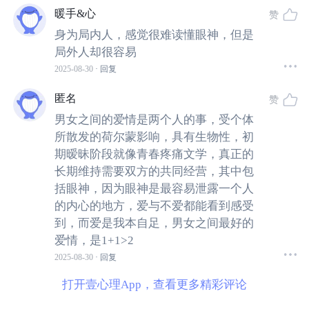
暖手&心
成[2]。其中，亲密是指在亲密关系中两个人的亲密和连
赞
身为局内人，感觉很难读懂眼神，但是
接，如理解、信任等。激情是两人对彼此的身体吸引力以
局外人却很容易
及进行其他恋爱事宜的动力。而承诺则是一个人在短期和
2025-08-30
· 回复
长期内决定进入和维持一段关系的决定。
匿名
赞
但即使用同一个标准定义爱情，人们也依然会对爱情有着
男女之间的爱情是两个人的事，受个体
不同的期待。在爱情里的行为、对爱人的期望，以及到底
所散发的荷尔蒙影响，具有生物性，初
是想当纯爱战士还是喜欢虐恋情深都因人而异。
期暧昧阶段就像青春疼痛文学，真正的
长期维持需要双方的共同经营，其中包
括眼神，因为眼神是最容易泄露一个人
斯滕伯格认为，每个人都有在成长过程中构建了一套爱情
的内心的地方，爱与不爱都能看到感受
故事，这是他们对爱情所设想的“剧本”。在亲密关系中，人
到，而爱是我本自足，男女之间最好的
们会遵循这些爱情故事来行事[3]。这些故事影响着人们对
爱情，是1+1>2
能否理解对方所传达的信息，甚至左右着一段关系可维系
2025-08-30
· 回复
的时间[4]，这也就是爱情故事理论（Theory of Love As
打开壹心理App，查看更多精彩评论
a Story）。