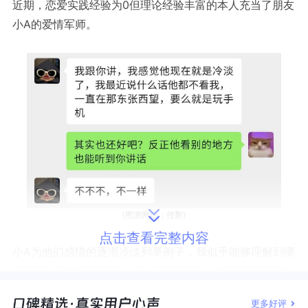
近期，恋爱实践经验为0但理论经验丰富的本人充当了朋友
小A的爱情军师。
(图源网络，侵删)
点击查看完整内容
小A为他们感情的逐渐冷淡列举例子，我似乎能够理解到哪
里不对，但也只能理解一点。因为毕竟，他们之间没有吵
架、没有抱怨，看起来非常和睦啊！
更多好评