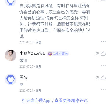
换句话说，自我暴露并不只是“聊八卦”或“分享近况”，而是
自我暴露是有风险，有时在群里吐槽倾
诉自己的心事，表达自己的感受，会有
一个让别人更靠近我们、看见真实自我的过程。
人给你讲道理 说你怎么样怎么样 评判
你，让我很不舒服，后面我不愿意在那
适度的自我暴露可以加深关系、建立信任。但
如果透露的
里倾诉表达自己。宁愿在安全的地方说
信息过多、过快、或过于私密，超出了关系发展的合适阶
说
段，就会变成“
过度自我暴露
”
。
2026-05-26
· 回复
小鲸鱼ZsxuWL
通常从两个角度理解：
赞
Lv0
小虾米
赞👍🏻
内容的深度与边界：是否过早分享了极度私密的细节
2026-05-25
· 回复
（比如创伤、隐私秘密），导致对方负担过重。
匿名
赞
🌹
频率与情境的适配：是否在不合适的场合、过高频率
2026-05-24
· 回复
地倾诉，给互动关系带来不平衡。
打开壹心理App，查看更多精彩评论
这常常导致 “关系失调”——让说的人可能陷入脆弱或尴