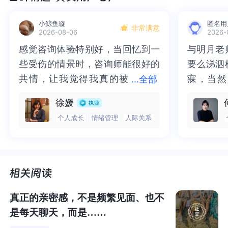
这份直白也许是真诚的，但同时，也让人感到信息量之
大、情绪之沉重。约会对象王珏显然没做好接住的准备，
小鲸鱼璇
匿名用
非常满意
她的反应有些不知所措。
2026-08-06
2026-
感觉咨询体验特别好，当回忆到一
感觉咨询体验特别好，当回忆到一
与明月老
与明月老
这不是王珏的问题，而是普通人在缺乏心理训练的情况
些受伤的情景时，咨询师能很好的
些受伤的情景时，咨询师能很好的
要么涕泗
要么涕泗
下，被突然推入深度对话，产生一种情感上的“超载”。 这
共情，让我觉得我真的被
共情，让我觉得我真的被抱住了。
寐，当然
寐，当然
...
全部
种情绪反应提供了一个重要线索——自我暴露需要与接收
抱住了。咨询完我会感觉，内心有
咨询完我会感觉，内心有一部分未
二十多年
的抑塞之
者的承受力保持平衡。
徐媛
一部分未处理的情绪被注意到了，
处理的情绪被注意到了，而且当咨
来，觉得
不必再踽
个人成长
情绪管理
人际关系
而且当咨询师准确说出我当时的情
询师准确说出我当时的情绪，我感
再困于桎
梏，更不
绪，我感觉当时那个弱小的小女孩
觉当时那个弱小的小女孩被看到
积，靡有
孑遗。“
被看到了，做完咨询，确实内心感
了，做完咨询，确实内心感觉轻快
云起时”
时”，此
觉轻快了很多，感觉轻松了。很感
了很多，感觉轻松了。很感谢咨询
前行。
行。
谢咨询师姐姐！
师姐姐！
真正的亲密感，不是频繁见面、也不
是每天聊天，而是……