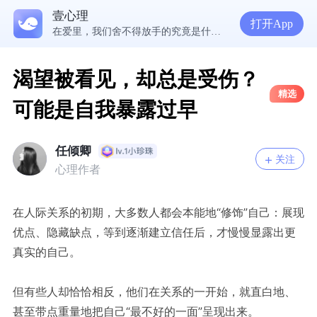
壹心理
5300万人在这里获得专业心理帮助
打开App
在爱里，我们舍不得放手的究竟是什么？ | 咨询师回答精选
经历失败反而哭不出来，我是解离了吗？
想分清客套和真心，先思考对方的身份动机
渴望被看见，却总是受伤？
精选
可能是自我暴露过早
任倾卿
关注
心理作者
在人际关系的初期，大多数人都会本能地“修饰”自己：展现
优点、隐藏缺点，等到逐渐建立信任后，才慢慢显露出更
真实的自己。
但有些人却恰恰相反，他们在关系的一开始，就直白地、
甚至带点重量地把自己“最不好的一面”呈现出来。