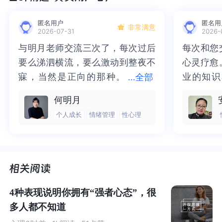
要一种这样的能力：
能够迅速摆脱对于旧情景、旧情绪的
沉浸，把注意力切换到新情境里面，思考和处理新的问
匿名用户
匿名用
非常满意
题。
2026-07-31
2026-
与明月老师交流三次了，每次过后
与明月老师交流三次了，每次过后
每次和您
每次和您
这种能力，就叫做
认知灵活性
（Cognitive flexibility）。
要么涕泗横流，要么激动到整夜不
要么涕泗横流，要么激动到整夜不
心灵疗愈
心灵疗愈
也是每个人都值得培养的能力。
寐，当然是正向的那种。
寐，当然是正向的那种。二十多年
业的知识
业的知识
...
全部
二十多年的抑塞之气一点点剥离开
的抑塞之气一点点剥离开来，觉得
为我点亮
前行的路
何明月
来，觉得不必再踽踽独行，也不必
不必再踽踽独行，也不必再困于桎
我喘不过
气的情绪
个人成长
情绪管理
性心理
再困于桎梏，更不必觉得这半生所
梏，更不必觉得这半生所积，靡有
逐渐释然
然。感谢
什么是认知灵活性呢？简单来说就是：
一个人的心智，在
积，靡有孑遗。“行到水穷处，坐看
孑遗。“行到水穷处，坐看云起
光芒，也
也让我有
两种或多种不同概念、视角、观念之间来回切换的能力，
云起时”，此后大概不必再负着旧日
时”，此后大概不必再负着旧日前
气。真心
感谢您，
也就是脱离旧状态、适应新状态的能力。
前行。
行。
好咨询师
师！
为什么这种能力非常重要？因为它在很大程度上，决定了
4种表现说明你拥有“强者心态”，很
我们应对压力、面对挑战的心态和行为。
多人都不知道