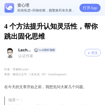
5300万人在这里获得专业心理帮助
壹心理
读懂防御机制，才能看见自己内心的真实需求
打开App
疾病焦虑+药物依赖，频繁换药丧失康复信心，怎么办？
走进内敛恋人的心，需要观察、回应和拥抱
4 个方法提升认知灵活性，帮你
跳出固化思维
Lach...
关注
认证作家
作者：李睿秋Lachel
来源：微信公众号：L先生说（ID：lxianshengmiao）
在今天的文章开始之前，我想先问大家几个问题。
场景一：