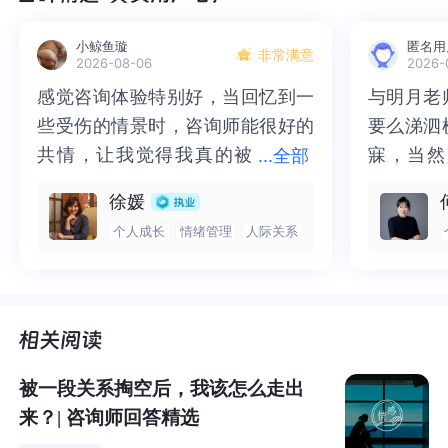
01
小鲸鱼璇
匿名用
非常满意
2026-08-06
2026-
为什么我总是“被分手”？
感觉咨询体验特别好，当回忆到一
感觉咨询体验特别好，当回忆到一
与明月老
与明月老
些受伤的情景时，咨询师能很好的
些受伤的情景时，咨询师能很好的
要么涕泗
要么涕泗
“消息已发出，但被对方拒收了。”
共情，让我觉得我真的被
共情，让我觉得我真的被抱住了。
寐，当然
寐，当然
...
全部
抱住了。咨询完我会感觉，内心有
咨询完我会感觉，内心有一部分未
二十多年
的抑塞之
微信里这行冰冷的灰色小字，宣告了我又一次被“断崖式”分
徐媛
一部分未处理的情绪被注意到了，
处理的情绪被注意到了，而且当咨
来，觉得
不必再踽
手。
个人成长
情绪管理
人际关系
而且当咨询师准确说出我当时的情
询师准确说出我当时的情绪，我感
再困于桎
梏，更不
绪，我感觉当时那个弱小的小女孩
觉当时那个弱小的小女孩被看到
积，靡有
孑遗。“
这已经是第4次了。
被看到了，做完咨询，确实内心感
了，做完咨询，确实内心感觉轻快
云起时”
时”，此
觉轻快了很多，感觉轻松了。很感
了很多，感觉轻松了。很感谢咨询
前行。
行。
每一次都如此：在我以为终于走近这个人，我们能走下去
谢咨询师姐姐！
师姐姐！
时，猝不及防被“抛弃”。
被一段关系掏空后，我该怎么走出
来？| 咨询师回答精选
概率高到，连闺蜜都吐槽我：“来来去去都是这种类型，他