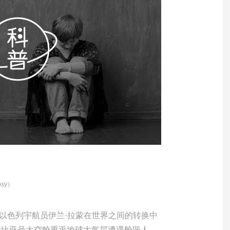
psy）
以色列宇航员
伊兰·拉蒙
在世界之间的转换中
哥伦比亚号太空舱重返地球大气层遭遇舱毁人