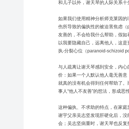
和儿子以外，谢天琴的
人际关系
十
如果我们使用精神分析师克莱因的
伤所导致的偏执性的
被迫害焦虑
（
友善的，不会给我什么帮助，假如
以我要隐藏自己，远离他人，这是
执-分裂心位
（paranoid-schizoid
与人疏离让谢天琴感到安全，内心
价：
如果一个人默认他人毫无善意
就真的没有机会得到任何帮助了。
事人“他人不友善”的想法，形成恶
这种偏执、不求助的特点，在家庭
谢宇父亲吴志坚发现肝硬化后，没
会；吴志坚病重时，谢天琴也反复