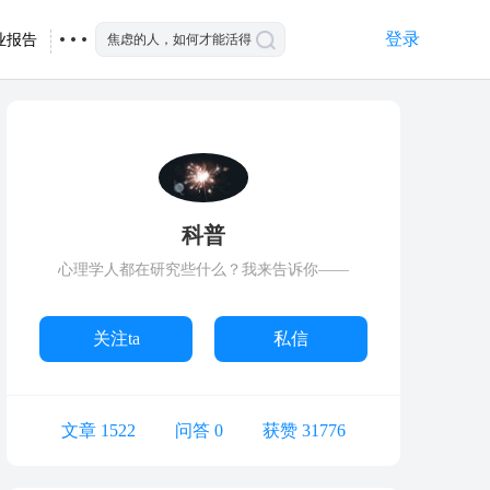
登录
业报告
科普
心理学人都在研究些什么？我来告诉你——
关注ta
私信
文章 1522
问答 0
获赞 31776