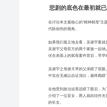
悲剧的底色在最初就已
在讨论本文最核心的“精神弑母”
代际创伤的视角
。
如果我们孤立地去看，吴谢宇案就
吴谢宇父母双方的两个家族一起纳
伏在表面上的弑母案件背后，早早
吴谢宇之母谢天琴的父亲瞎了双眼
中实在无难以自证清白，最终戳瞎
在他受到政治迫害还瞎了眼后，为
介绍了一位盲女，两人就此结作夫
的长女。