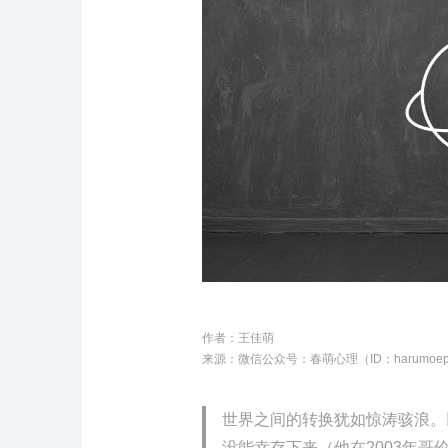
作者：
王佳萌
来源：微信公众号：
春萌心理（ID：harumoe
世界之间的转换犹如惊涛骇浪。
没能幸存下来（他在2003年