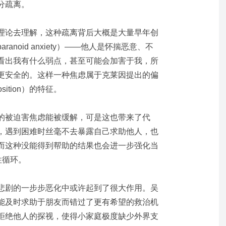
分
疏离
。
理论去理解，这种
疏离
背后大概是大量早年创
paranoid anxiety）——他人是怀揣恶意、不
看出我有什么弱点，甚至可能会加害于我，所
更安全的。这样一种焦虑属于克莱因提出的
偏
 position）的特征。
的被迫害焦虑能被缓解，可是这也带来了代
，遇到困难时丝毫不去暴露自己求助他人，也
而这种没能得到帮助的结果也会进一步强化当
性循环
。
悲剧的一步步恶化中或许起到了很大作用。
吴
能及时求助于朋友而错过了更有希望的救治机
拒绝他人的探视，使得小家庭极度缺少外界支