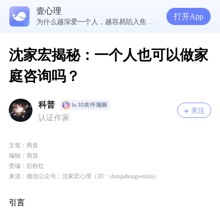
壹心理
5300万人在这里获得专业心理帮助
打开App
为什么越深爱一个人，越容易陷入焦虑痛苦？| 咨询师回答精选
准高三，女，学习焦虑，感觉好抑郁，很空虚，怎么办？
渴望爱却总是受伤，学会把爱意还给自己
沈家宏揭秘：一个人也可以做家
庭咨询吗？
科普
关注
认证作家
主笔：商昔
编辑：商昔
责编：彭秋红
来源：微信公众号：沈家宏心理（ID：shenjiahongweixin）
引言