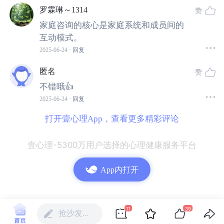
咨询的核心原理——系统观——来开展工作，这本身就是
罗霖琳～1314
赞
一种家庭咨询形式。
家庭咨询的核心是家庭系统和成员间的
互动模式。
那么，系统观最核心的原理是什么？
2025-06-24
· 回复
简单来说，无论是原生家庭还是新生家庭，都是一个完整
匿名
赞
的系统。
不错哦👍
2025-06-24
· 回复
这个系统包含家庭成员以及成员之间的关系，我们称之为
打开壹心理App，查看更多精彩评论
家庭结构
。
壹心理-5300万用户选择的心理健康服务平台
在这个系统中，成员之间是紧密相连、相互影响的——
一
个成员的变化，必然会引起其他成员的变化
。
App内打开
这就像太阳系：八大行星和小卫星相互依存。
11
39
抢沙发…