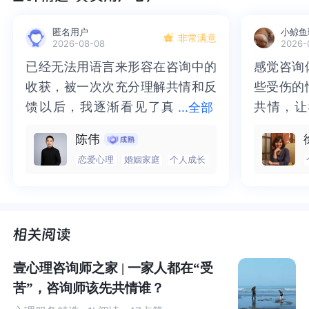
匿名用户
小鲸鱼
非常满意
2026-08-08
2026-
已经无法用语言来形容在咨询中的
已经无法用语言来形容在咨询中的
感觉咨询
感觉咨询
收获，被一次次充分理解共情和反
收获，被一次次充分理解共情和反
些受伤的
些受伤的
馈以后，我逐渐看见了真
馈以后，我逐渐看见了真实的那
共情，让
共情，让
...
全部
实的那个“自己”，所有的混沌逐渐
个“自己”，所有的混沌逐渐清晰，
抱住了。
咨询完我
陈伟
清晰，也慢慢找回了内在的力量。
也慢慢找回了内在的力量。虽然不
一部分未
处理的情
恋爱心理
婚姻家庭
个人成长
虽然不知道还要有多久的路要走，
知道还要有多久的路要走，但我很
而且当咨
询师准确
但我很明确的有了方向。“好的咨询
明确的有了方向。“好的咨询师，本
绪，我感
觉当时那
师，本身就具有疗愈性”，在陈老师
身就具有疗愈性”，在陈老师这里，
被看到了
了，做完
01
这里，让我真切的感受到了🙏❤️
让我真切的感受到了🙏❤️
觉轻快了
了很多，
谢咨询师
师姐姐！
其实，一个人也能做家庭咨询
壹心理咨询师之家 | 一家人都在“受
苦”，咨询师该先共情谁？
家庭咨询最好的状况，当然是家长和父母都在场。