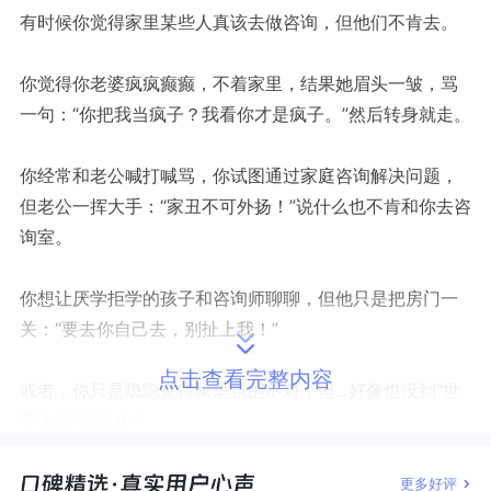
有时候你觉得家里某些人真该去做咨询，但他们不肯去。
你觉得你老婆疯疯癫癫，不着家里，结果她眉头一皱，骂
一句：“你把我当疯子？我看你才是疯子。”然后转身就走。
你经常和老公喊打喊骂，你试图通过家庭咨询解决问题，
但老公一挥大手：“家丑不可外扬！”说什么也不肯和你去咨
询室。
你想让厌学拒学的孩子和咨询师聊聊，但他只是把房门一
关：“要去你自己去，别扯上我！”
点击查看完整内容
或者，你只是隐隐觉得家里氛围不对，但...好像也没到“世
界大战”的地步？
家人不配合，这“家庭咨询”的副本，难道就开不了局？
更多好评