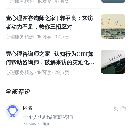
心理服务精选
· 1k阅读 · 47点赞
不过，也不是非得如此。
壹心理在咨询师之家 | 郭召良：来访
家庭咨询的核心是
家庭系统和成员间的互动模式。
者动力不足，教你三招应对
心理服务精选
· 1k阅读 · 37点赞
也就是，
只要家庭里大家互动的方式有了变化，咨询就能
起到效果。
壹心理咨询师之家 | 认知行为CBT如
何帮助咨询师，破解来访的灾难化思
我们现实中常常会遇到家庭成员无法或死活不愿意参加的
维
心理服务精选
· 1k阅读 · 29点赞
情况，例如一些青少年的问题。
青少年不认为自己有问题，“有病的是父母，不是我”，他们
觉得被委托的咨询师和父母是一伙的，因此不愿走进咨询
室。
匿名
赞
一个人也能做家庭咨询
当一个人进行家庭咨询时，家庭咨询师依然可以运用家庭
2025-06-25
· 回复