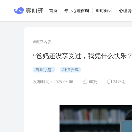
首页
专业心理咨询
即时倾诉
心理咨
#研究内疚
“爸妈还没享受过，我凭什么快乐？
自我疗愈
习惯养成
发布时间：2025-06-06
60赞
24评论