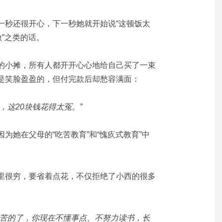
一秒还很开心，下一秒她就开始说“这顿饭太
做”之类的话。
的小摊，所有人都开开心心地给自己买了一束
是笑脸盈盈的，但付完款后却愁容满面：
，这20块钱花得太冤。”
因为她在
父母的“吃苦教育”和“愧疚式教育”中
里很穷，要省着点花，不仅拒绝了小西的很多
辛苦的了，你现在不懂事点、不努力读书，长