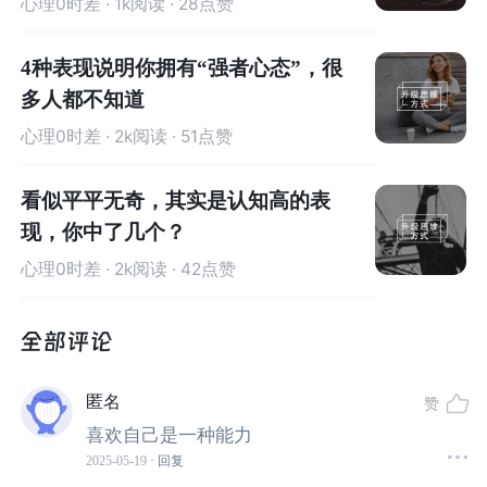
心理0时差
· 1k阅读 · 28点赞
更令人震惊的是，许多人的自我厌恶并非源于客观事实，
而是来自童年时期的负面反馈。父母的无心批评、老师的
4种表现说明你拥有“强者心态”，很
严厉指责、同龄人的嘲笑排斥，都可能在一个人的心里埋
多人都不知道
下“我不够好”的种子。
心理0时差
· 2k阅读 · 51点赞
看似平平无奇，其实是认知高的表
现，你中了几个？
心理0时差
· 2k阅读 · 42点赞
匿名
赞
喜欢自己是一种能力
2025-05-19
· 回复