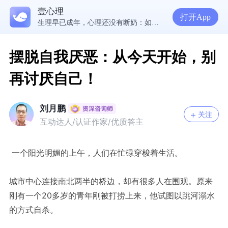
壹心理
5300万人在这里获得专业心理帮助
打开App
生理早已成年，心理还没有断奶：如何完成和母亲的“心理解绑”？
NPD前任伤我很深，如何彻底走出创伤？
一被忽视就焦虑？用自我对话给自己安全感
摆脱自我厌恶：从今天开始，别
再讨厌自己！
刘月鹏
关注
互动达人/认证作家/优质答主
一个阳光明媚的上午，人们在忙碌穿梭着生活。
城市中心连接南北两半的桥边，却有很多人在围观。原来
刚有一个20多岁的青年刚被打捞上来，他试图以跳河溺水
的方式自杀。