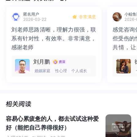
匿名用户
小鲸鱼
非常满意
2026-03-22
2026-
01
刘老师思路清晰，理解力很强，联
刘老师思路清晰，理解力很强，联
感觉咨询
感觉咨询
系有针对性，有效率。非常满意，
系有针对性，有效率。非常满意，
些受伤的
些受伤的
真相！有多少人在自我厌恶中长大
感谢老师
感谢老师
共情，让
共情，让
抱住了。
咨询完我
我们常常以为，讨厌自己只是少数人的困扰，但事实可能
刘月鹏
一部分未
处理的情
恰恰相反。现实中却是，绝大多数人在成长过程中都曾经
婚姻家庭
性心理
个人成长
而且当咨
询师准确
历过不同程度的自我厌恶，甚至许多人至今仍在与之对
绪，我感
觉当时那
抗。
被看到了
了，做完
觉轻快了
了很多，
一项针对成年人的心理调查显示，超过70%的人承认，他
谢咨询师
师姐姐！
们曾在某些时刻强烈地否定自己，认为自己“不够好”、“不
容易心累疲惫的人，都去试试这种爱
值得被爱”或“不如别人”。
这种自我厌恶并非偶然的情绪波
好（能把自己养得很好）
动，而是长期积累的心理状态，甚至可能成为一种习惯。