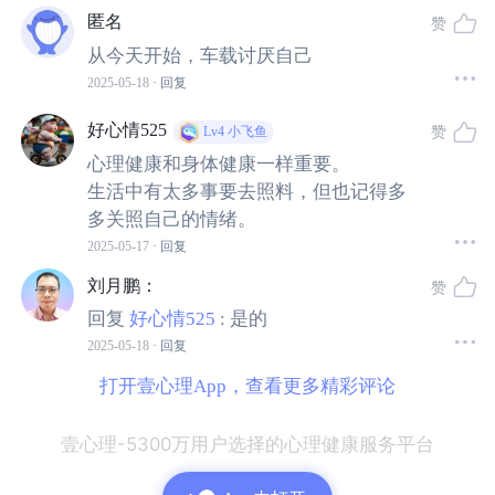
小亮（化名）是个刚进入大一的学生，常理来说进入大学
匿名
赞
应该是人生又一个新的起点和阶段。但是他却仍然度日如
从今天开始，车载讨厌自己
年。
2025-05-18
· 回复
他说，我花了九牛二虎之力，才离开我的父母家庭，这耗
好心情525
赞
Lv4
小飞鱼
尽了我的全部精力，现在感觉是“强弩之末”了，对什么都不
心理健康和身体健康一样重要。
敢兴趣。
生活中有太多事要去照料，但也记得多
多关照自己的情绪。
在他的陈述中，他发现自己打小一直不喜欢自己。他觉得
2025-05-17
· 回复
自己长得很丑——但实际上他却还是个颜值不差的青年。
刘月鹏
：
赞
他不喜欢自己的脸、不喜欢自己的发型，甚至不喜欢自己
回复
好心情525
:
是的
的性别。
2025-05-18
· 回复
打开壹心理App，查看更多精彩评论
他说，“虽然我现在上了大学，也是我们当地唯一上了985
大学的，但我并不觉得自己有多厉害。我觉得这是运气，
壹心理-5300万用户选择的心理健康服务平台
我仍然不喜欢我自己，我知道我很自卑。
”