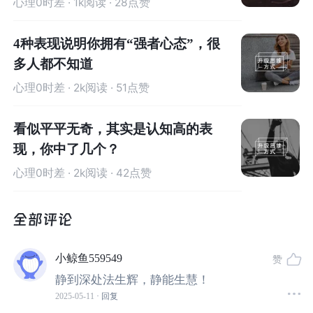
心理0时差
· 1k阅读 · 28点赞
身体做着一件事，而脑子却想着另外一件事的状态。
4种表现说明你拥有“强者心态”，很
这种分心走神的状态，其中一个原因是因为当下做的事情
多人都不知道
太无聊，所以想要追求更有意思的事情，而另一个原因是
心理0时差
· 2k阅读 · 51点赞
觉得当下过的太痛苦，想要追求更舒适的事情。
看似平平无奇，其实是认知高的表
走神时，我们要么沉浸过去，要么担忧未来，要么幻想不
现，你中了几个？
可能实现的情况，走神可以让我们活在任何时候，唯独不
能让我们活在当下。而只有专注于当下的时刻，我们才更
心理0时差
· 2k阅读 · 42点赞
有可能进入到“心流”模式中，才更有可能感受到幸福。
我们要试着练习让感受回归行动，身体感受是进入当下状
态的最好媒介，感受事物消失的过程是一种很好的专注力
小鲸鱼559549
赞
训练。
静到深处法生辉，静能生慧！
2025-05-11
· 回复
跑步时，将思绪拉回，感受呼吸和抬腿摆臂的过程；吃饭