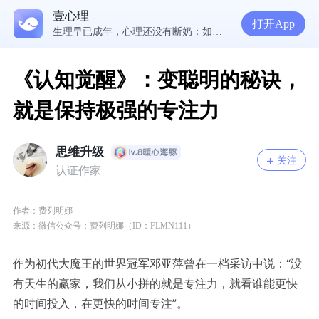
壹心理
5300万人在这里获得专业心理帮助
打开App
生理早已成年，心理还没有断奶：如何完成和母亲的“心理解绑”？
NPD前任伤我很深，如何彻底走出创伤？
一被忽视就焦虑？用自我对话给自己安全感
《认知觉醒》：变聪明的秘诀，
就是保持极强的专注力
思维升级
关注
认证作家
作者：
费列明娜
来源：微信公众号：
费列明娜（ID：FLMN111）
作为初代大魔王的世界冠军邓亚萍曾在一档采访中说：“没
有天生的赢家，我们从小拼的就是专注力，就看谁能更快
的时间投入，在更快的时间专注”。