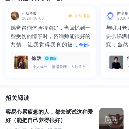
《认知觉醒》
一书中提到一个故事。
小鲸鱼璇
匿名用
非常满意
2026-08-06
2026-
一位行者问老和尚：“您在得道前做什么？”
感觉咨询体验特别好，当回忆到一
感觉咨询体验特别好，当回忆到一
与明月老
与明月老
些受伤的情景时，咨询师能很好的
些受伤的情景时，咨询师能很好的
要么涕泗
要么涕泗
老和尚说：“砍柴、挑水、吃饭”。
共情，让我觉得我真的被
共情，让我觉得我真的被抱住了。
寐，当然
寐，当然
...
全部
抱住了。咨询完我会感觉，内心有
咨询完我会感觉，内心有一部分未
二十多年
的抑塞之
行者问：“那得道后呢？”
徐媛
一部分未处理的情绪被注意到了，
处理的情绪被注意到了，而且当咨
来，觉得
不必再踽
个人成长
情绪管理
人际关系
而且当咨询师准确说出我当时的情
询师准确说出我当时的情绪，我感
再困于桎
梏，更不
老和尚说：“砍柴、挑水、做饭”。
绪，我感觉当时那个弱小的小女孩
觉当时那个弱小的小女孩被看到
积，靡有
孑遗。“
被看到了，做完咨询，确实内心感
了，做完咨询，确实内心感觉轻快
云起时”
时”，此
行者又问道：“那何谓得道？”
觉轻快了很多，感觉轻松了。很感
了很多，感觉轻松了。很感谢咨询
前行。
行。
老和尚说：“得道前，砍柴时记得挑水，挑水时记得做
谢咨询师姐姐！
师姐姐！
饭；得道后，砍柴即砍柴，挑水即挑水，做饭即做饭。”
容易心累疲惫的人，都去试试这种爱
好（能把自己养得很好）
就像老和尚得道前一样，我们大部分人都会时常处于一种