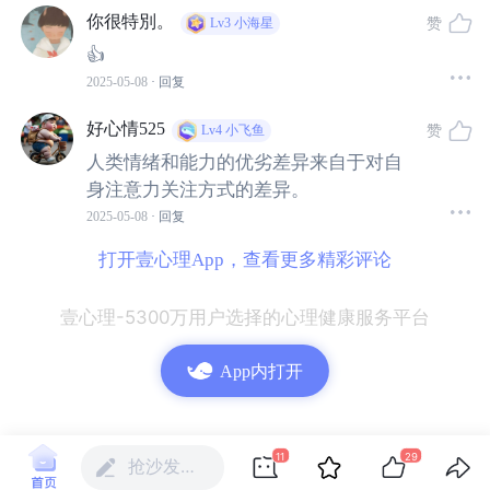
时，将感受拉回，回味每一口饭菜在嘴里的香甜……
你很特別。
赞
Lv3
小海星
👍
练习让感受回归行动，也可以采用冥想的方式，让身体静
2025-05-08
· 回复
下来，不带任何思绪，感受每一次的呼吸。
好心情525
赞
Lv4
小飞鱼
人类情绪和能力的优劣差异来自于对自
身心合一的要领不仅是专注当下，更是享受当下。
身注意力关注方式的差异。
2025-05-08
· 回复
打开壹心理App，查看更多精彩评论
壹心理-5300万用户选择的心理健康服务平台
App内打开
11
29
抢沙发…