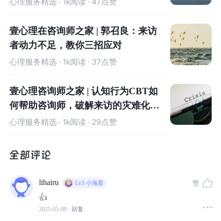
心理服务精选
· 1k阅读 · 47点赞
壹心理在咨询师之家 | 郭召良：来访
者动力不足，教你三招应对
心理服务精选
· 1k阅读 · 37点赞
壹心理咨询师之家 | 认知行为CBT如
何帮助咨询师，破解来访的灾难化思
01
维
心理服务精选
· 1k阅读 · 29点赞
羞耻感：难以启齿的伤痛
要理解受害者沉默的原因，首先需要认识「创伤」本身。
lihairu
赞
Lv3
小海星
👍
创伤是「一个对个体造成巨大冲击的事件」
，例如性侵
2025-05-09
· 回复
害、家暴、天灾人祸等。这些事件会导致个体产生强烈的