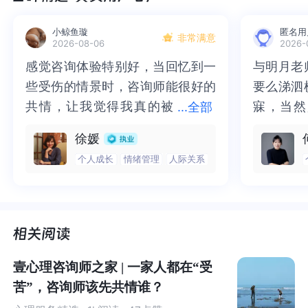
小鲸鱼璇
匿名用
我们现在谈的「面对真实的自我」，很多时候在咨询中，
非常满意
2026-08-06
2026-
指的就是来访怎么面对自己经历过，但一直走不出来的伤
感觉咨询体验特别好，当回忆到一
感觉咨询体验特别好，当回忆到一
与明月老
与明月老
痛。
些受伤的情景时，咨询师能很好的
些受伤的情景时，咨询师能很好的
要么涕泗
要么涕泗
共情，让我觉得我真的被
共情，让我觉得我真的被抱住了。
寐，当然
寐，当然
...
全部
一般人面对他人诉说自己的伤痛，他们会有困惑，困惑
抱住了。咨询完我会感觉，内心有
咨询完我会感觉，内心有一部分未
二十多年
的抑塞之
着：「为什么不早点说出来？」、「为什么要隐忍这么
徐媛
一部分未处理的情绪被注意到了，
处理的情绪被注意到了，而且当咨
来，觉得
不必再踽
久？」
个人成长
情绪管理
人际关系
而且当咨询师准确说出我当时的情
询师准确说出我当时的情绪，我感
再困于桎
梏，更不
绪，我感觉当时那个弱小的小女孩
觉当时那个弱小的小女孩被看到
积，靡有
孑遗。“
事实上，
受害者保持沉默，绝非软弱或懦弱的表现，而是
被看到了，做完咨询，确实内心感
了，做完咨询，确实内心感觉轻快
云起时”
时”，此
受到文化、羞耻感、心理防卫机制等多重因素影响的结
觉轻快了很多，感觉轻松了。很感
了很多，感觉轻松了。很感谢咨询
前行。
行。
果。
今天我想和你一起深入探讨这些因素，并尝试理解受
害者沉默背后的深层原因。
谢咨询师姐姐！
师姐姐！
壹心理咨询师之家 | 一家人都在“受
苦”，咨询师该先共情谁？