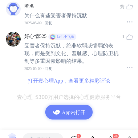
情绪反应，例如恐惧、焦虑、无助、羞耻等。
匿名
赞
为什么有些受害者保持沉默
而除了当下事件造成的创伤，还有一种极大的创伤，来自
2025-05-09
· 回复
创伤后的「羞辱创伤」。
好心情525
1
Lv4
小飞鱼
受害者保持沉默，绝非软弱或懦弱的表
羞辱创伤指个体遭受言语或行为上的羞辱，导致其自我价
现，而是受到文化、羞耻感、心理防卫机
值感降低，产生强烈羞耻感的经验。
制等多重因素影响的结果。
2025-05-09
· 回复
如心理咨询师周慕姿在著作《羞辱创伤》中指出，羞辱创
打开壹心理App，查看更多精彩评论
伤会对个体造成深远的影响，例如自我否定、自我厌恶、
人际关系障碍等。
尤其是在某些文化底下，人们倾向于将
壹心理-5300万用户选择的心理健康服务平台
创伤归咎于受害者自身的缺陷或错误，而非外在的加害者
或环境因素。
App内打开
这种「受害者责备」（
Victim Blaming
）的文化氛围，会
让受害者产生强烈的羞耻感，认为自己「不够好」、「不
8
49