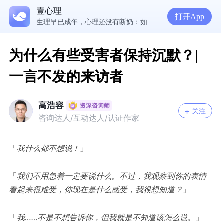
壹心理
5300万人在这里获得专业心理帮助
打开App
生理早已成年，心理还没有断奶：如何完成和母亲的“心理解绑”？
NPD前任伤我很深，如何彻底走出创伤？
一被忽视就焦虑？用自我对话给自己安全感
为什么有些受害者保持沉默？|
一言不发的来访者
高浩容
关注
咨询达人/互动达人/认证作家
「
我什么都不想说！
」
「
我们不用急着
一定要说什么。不过，我观察到你的表情
看起来很难受，你现在是什么感受，我很想知道？
」
「
我
……
不是不想告诉你，但我就是不知道该怎么说。
」