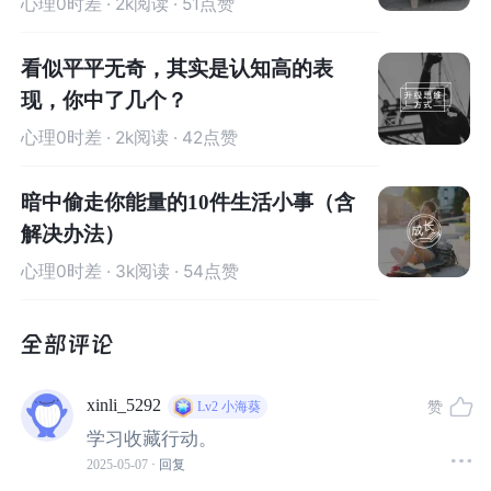
心理0时差
· 2k阅读 · 51点赞
解读）→ C（情绪反应）
。重点在于中间的B环节。你可以
试着像审问嫌疑人一样追问你的想法："有什么真凭实
看似平平无奇，其实是认知高的表
据？""有没有其他可能性？"
现，你中了几个？
心理0时差
· 2k阅读 · 42点赞
比如被领导批评时，如果认为是"我能力太差"，不如可以这
样想："上次项目成功时领导也夸过我，这次可能是事情确
暗中偷走你能量的10件生活小事（含
实需要改进"。
解决办法）
就像认知疗法创始人贝克说的：
"很多时候，困住我们的不
心理0时差
· 3k阅读 · 54点赞
是问题本身，而是我们看待问题的方式。"
第三步：改写人生剧本
xinli_5292
赞
Lv2
小海葵
每个人都在用内心的故事解释生活。遇到挫折时，试着
学习收藏行动。
把
"失败者的世界"换成"成长的世界"
。
2025-05-07
· 回复