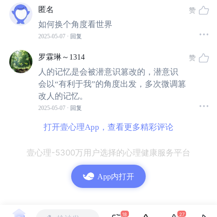
心理学教授卡罗尔·德韦克做过经典实验：当孩子把"我不
匿名
赞
会"改成"我还没学会"，成绩会显著提升。失业时可以
如何换个角度看世界
想："这不是终点，而是发现新可能的转折点"；失恋后可以
2025-05-07
· 回复
说："这段经历让我更清楚什么样的人适合我"。研究发现，
罗霖琳～1314
赞
用"虽然...但是..."造句
（比如"虽然搞砸了演讲，但我勇敢
人的记忆是会被潜意识篡改的，潜意识
站上了讲台"），能让人更快走出负面情绪。
会以“有利于我”的角度出发，多次微调篡
改人的记忆。
第四步：让身体当老师
2025-05-07
· 回复
打开壹心理App，查看更多精彩评论
别光用脑子想，要让身体参与改变。试试这个心理小实
验：现在刻意抬头挺胸，嘴角上扬保持10秒，是不是感觉
壹心理-5300万用户选择的心理健康服务平台
自信了些？这就是
具身认知
的魔力——
姿势影响心理
。
App内打开
每天早晨对着镜子说三遍："我有能力应对今天的挑战"，或
者把新认知写在便利贴贴在冰箱上。就像养成刷牙习惯一
样，这些行为会悄悄重塑大脑的神经元，会让自己产生新
18
27