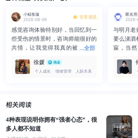
当你突然感到烦躁或难过时，请像侦探一样留意内心闪过
的念头。这些自动冒出来的想法往往很夸张："全完
小鲸鱼璇
匿名用
非常满意
2026-08-06
2026-
了！""肯定要搞砸！"这其实是大脑在过度反应（心理学称
感觉咨询体验特别好，当回忆到一
感觉咨询体验特别好，当回忆到一
与明月老
与明月老
为杏仁核劫持）。
些受伤的情景时，咨询师能很好的
些受伤的情景时，咨询师能很好的
要么涕泗
要么涕泗
共情，让我觉得我真的被
共情，让我觉得我真的被抱住了。
寐，当然
寐，当然
...
全部
有个简单方法：随身带个小本子，记录"什么时候-想了什
抱住了。咨询完我会感觉，内心有
咨询完我会感觉，内心有一部分未
二十多年
的抑塞之
么-感觉如何"。
徐媛
一部分未处理的情绪被注意到了，
处理的情绪被注意到了，而且当咨
来，觉得
不必再踽
个人成长
情绪管理
人际关系
就像我的一位心理咨询师说的："当你把模糊的焦虑感觉写
而且当咨询师准确说出我当时的情
询师准确说出我当时的情绪，我感
再困于桎
梏，更不
成具体的文字，就已经解决了一半问题。"科学家发现，这
绪，我感觉当时那个弱小的小女孩
觉当时那个弱小的小女孩被看到
积，靡有
孑遗。“
种记录能激活大脑的"理性指挥官"（前额叶皮层），让人恢
被看到了，做完咨询，确实内心感
了，做完咨询，确实内心感觉轻快
云起时”
时”，此
复平静。
觉轻快了很多，感觉轻松了。很感
了很多，感觉轻松了。很感谢咨询
前行。
行。
谢咨询师姐姐！
师姐姐！
第二步：给想法做体检
4种表现说明你拥有“强者心态”，很
多人都不知道
遇到糟心事时，记住这个心理公式：
A（事件）→ B（你的