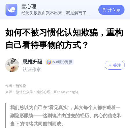
5300万人在这里获得专业心理帮助
壹心理
在爱里，我们舍不得放手的究竟是什么？ | 咨询师回答精选
打开App
经历失败反而哭不出来，我是解离了吗？
想分清客套和真心，先思考对方的身份动机
如何不被习惯化认知欺骗，重构
自己看待事物的方式？
思维升级
关注
认证作家
作者：范逸松
来源：微信公众号：
逸松心理（ID：fanyisong8）
我们总以为自己在"看见真实"，其实每个人都在戴着一
副隐形眼镜——这副镜片由过去的经历、内心的信念和
当下的情绪共同磨制而成。