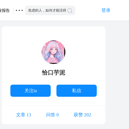
登录
业报告
恰口芋泥
关注ta
私信
文章 13
问答 0
获赞 202