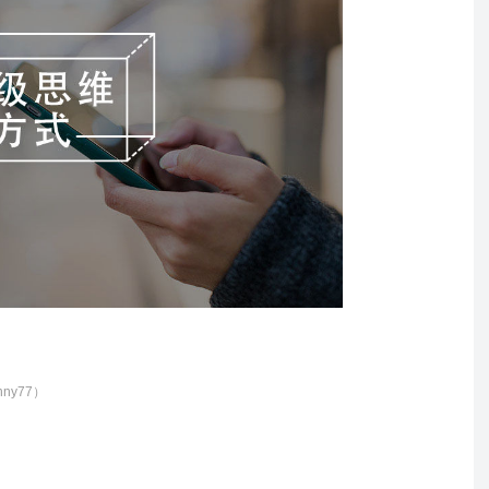
ny77）