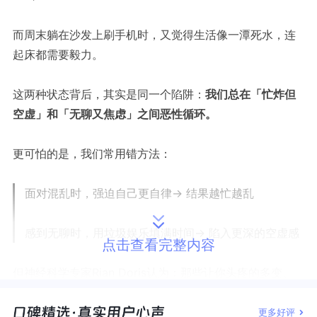
而周末躺在沙发上刷手机时，又觉得生活像一潭死水，连
起床都需要毅力。
这两种状态背后，其实是同一个陷阱：
我们总在「忙炸但
空虚」和「无聊又焦虑」之间恶性循环。
更可怕的是，我们常用错方法：
面对混乱时，强迫自己更自律→ 结果越忙越乱
感到无聊时，用垃圾娱乐填满时间→ 陷入更深的空虚感
点击查看完整内容
但神经科学专家Rian Doris认为：
那些让你头疼的多变、
不确定、复杂的环境
（专业上叫VUCA）
，恰恰是帮助我
们快速进入高效专注状态的【隐藏开关】。
更多好评