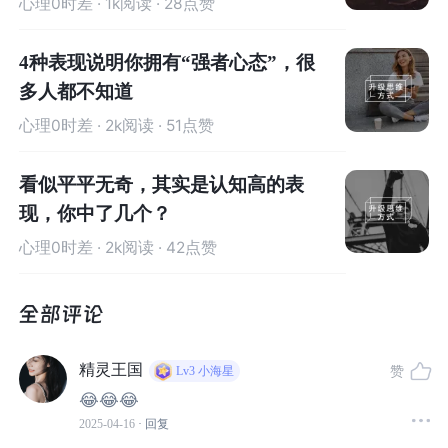
心理0时差
· 1k阅读 · 28点赞
混乱（VUCA）vs 心流：一对隐藏的共
生体
4种表现说明你拥有“强者心态”，很
多人都不知道
1945年，17岁的米哈里（Mihaly Csikszentmihalyi）从匈
心理0时差
· 2k阅读 · 51点赞
牙利战乱中幸存，却始终记得一个奇怪现象：
看似平平无奇，其实是认知高的表
有人在枪炮声中专注画画，在废墟旁下棋时露出微笑——
现，你中了几个？
这种"在混乱中全然投入"的状态，后来被他命名为"心流"。
心理0时差
· 2k阅读 · 42点赞
米哈里发现，心流并非偶然，而是由特定"触发器"引发的。
这些触发器分为两类：
精灵王国
赞
Lv3
小海星
😂😂😂
2025-04-16
· 回复