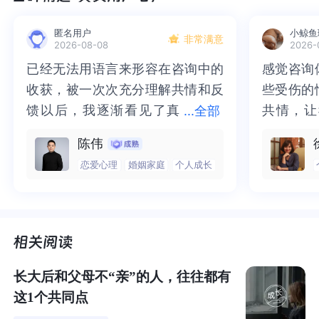
匿名用户
小鲸鱼
非常满意
2026-08-08
2026-
已经无法用语言来形容在咨询中的
已经无法用语言来形容在咨询中的
感觉咨询
感觉咨询
收获，被一次次充分理解共情和反
收获，被一次次充分理解共情和反
些受伤的
些受伤的
馈以后，我逐渐看见了真
馈以后，我逐渐看见了真实的那
共情，让
共情，让
即便政府不断出台各种促生政策，降低生育成本，为育龄
...
全部
家庭减负，但年轻人的生娃意愿依旧不高。
实的那个“自己”，所有的混沌逐渐
个“自己”，所有的混沌逐渐清晰，
抱住了。
咨询完我
陈伟
清晰，也慢慢找回了内在的力量。
也慢慢找回了内在的力量。虽然不
一部分未
处理的情
恋爱心理
婚姻家庭
个人成长
在采访了几位80、90、00后朋友后，我发现生娃带来
虽然不知道还要有多久的路要走，
知道还要有多久的路要走，但我很
而且当咨
询师准确
的“
经济压力
”和“
教养压力
”是他们共同认可的难处。
但我很明确的有了方向。“好的咨询
明确的有了方向。“好的咨询师，本
绪，我感
觉当时那
师，本身就具有疗愈性”，在陈老师
身就具有疗愈性”，在陈老师这里，
被看到了
了，做完
很多人不理解什么是教养压力。中国精细化管理研究所所
这里，让我真切的感受到了🙏❤️
让我真切的感受到了🙏❤️
觉轻快了
了很多，
长汪中求在媒体采访时表示：
你难道希望他们莫名其妙的
谢咨询师
师姐姐！
生出来，然后丢1万个孩子到社会上去流浪吗？
长大后和父母不“亲”的人，往往都有
这1个共同点