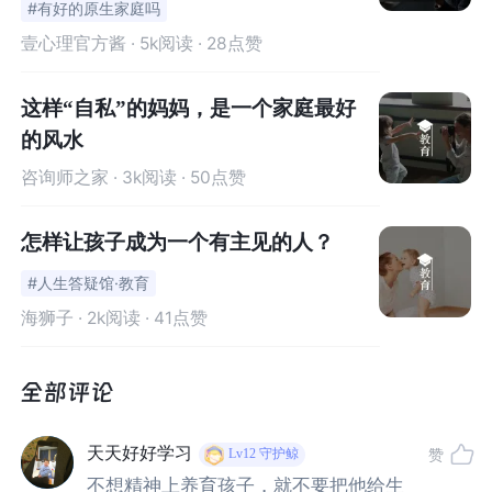
#有好的原生家庭吗
壹心理官方酱
· 5k阅读 · 28点赞
这样“自私”的妈妈，是一个家庭最好
的风水
咨询师之家
· 3k阅读 · 50点赞
怎样让孩子成为一个有主见的人？
#人生答疑馆·教育
海狮子
· 2k阅读 · 41点赞
“我们那个时代经常说，哎呀，多生个孩子不就多添双筷
子嘛，也没什么了不起，现在这样肯定是不行的。”
天天好好学习
赞
Lv12
守护鲸
分析年轻人面对的教养压力时，汪中求这样说：
不想精神上养育孩子，就不要把他给生