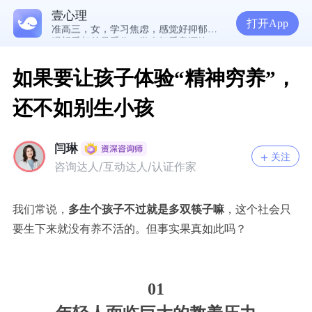
为什么越深爱一个人，越容易陷入焦虑痛苦？| 咨询师回答精选
壹心理
准高三，女，学习焦虑，感觉好抑郁，很空虚，怎么办？
打开App
渴望爱却总是受伤，学会把爱意还给自己
如果要让孩子体验“精神穷养”，
还不如别生小孩
闫琳
关注
咨询达人/互动达人/认证作家
我们常说，
多生个孩子不过就是多双筷子嘛
，这个社会只
要生下来就没有养不活的。但事实果真如此吗？
01