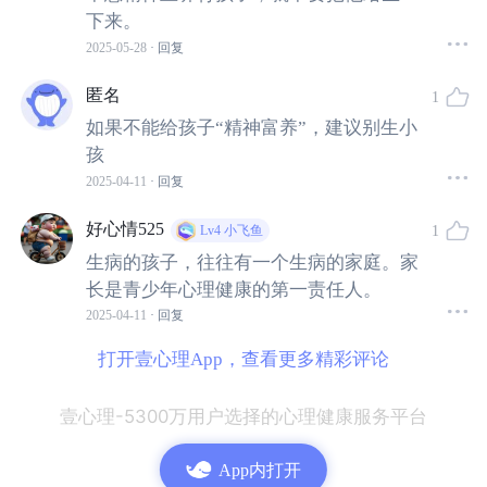
下来。
“现在很多小年轻的，其实早就知道培养的压力，他认为
2025-05-28
· 回复
我对这孩子没办法负责，为什么要让他穿破衣服啊，为
匿名
1
什么要让他买不起一双新鞋呢？不是他们以前的物质追
如果不能给孩子“精神富养”，建议别生小
求更高，而是他们的责任感比我们更重，所以他无法承
孩
担这个责任，我就不如一开始就不担，就是你到肩上来
2025-04-11
· 回复
了再不担，那就是卸责任。
好心情525
1
Lv4
小飞鱼
我们这一代人，当时是没有这个概念的，我们比如工资
生病的孩子，往往有一个生病的家庭。家
就是固定的，虽然知道穷，但是穷的非常踏实嘛。他是
长是青少年心理健康的第一责任人。
确定的穷，那反而无所谓，当时我们是一个确定性的，
2025-04-11
· 回复
相对贫穷状态，所以我们对未来没有太紧张，我知道三
打开壹心理App，查看更多精彩评论
年以后买个彩电，四年以后买个摩托车，但现在他身上
有个30万，都不敢动啊，他怎么知道明天怎么活呢？也
壹心理-5300万用户选择的心理健康服务平台
许后天就躺在那什么都干不了。”
App内打开