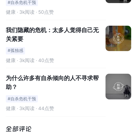
#自杀危机干预
健康
· 3k阅读 · 50点赞
张国荣长期受抑郁症困扰，既有生理性症状（胃酸倒流、
失眠、幻觉），也承受着心理重压。
我们隐藏的危机：太多人觉得自己无
关紧要
童年家庭疏离（父亲风流成性，母亲情感淡漠），公开同
性恋身份后的舆论暴力（被媒体戏谑为“基佬张”），以及转
#孤独感
型导演的挫败（电影《偷心》因资金问题停拍），都加剧
健康
· 3k阅读 · 40点赞
了他的绝望。
为什么许多有自杀倾向的人不寻求帮
离世前一小时，他曾致电好友向太：“
你信不信我没有抑郁
助？
症？
”——这句近乎自证清白的反问，折射出他对病耻感的
#自杀危机干预
抗拒与社会对心理健康的误解。
健康
· 3k阅读 · 44点赞