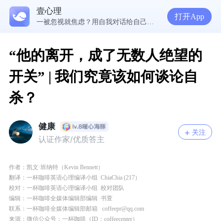
生理早已成年，心理还没有断奶：如何完成和母亲的“心理解绑”？
壹心理
NPD前任伤我很深，如何彻底走出创伤？
打开App
一被忽视就焦虑？用自我对话给自己安全感
“他的离开，成了无数人绝望的
开关” | 我们究竟该如何谈论自
杀？
健康
关注
认证作家/优质答主
作者：
凯文·班纳特（Kevin Bennett）
翻译：
一杯咖啡英语心理编译小组
ChiaChia (217）
校对：一杯咖啡英语心理编译小组
校对团队
编辑：
一杯咖啡全媒体编辑部编辑 书萱
联系：一杯咖啡全媒体编辑部邮箱
coffeepr@qq.com
来源：微信公众号：一杯咖啡（ID：coffeecenter）