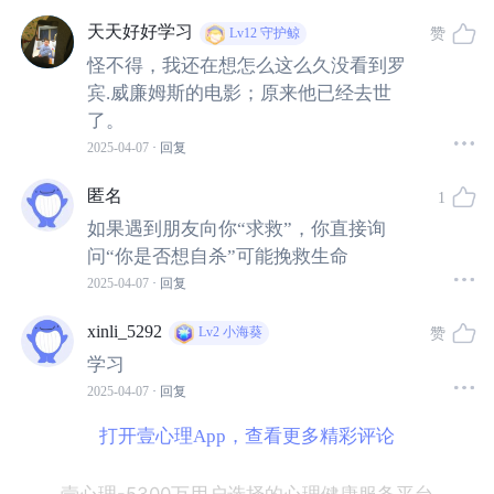
天天好好学习
赞
Lv12
守护鲸
怪不得，我还在想怎么这么久没看到罗
宾.威廉姆斯的电影；原来他已经去世
了。
2025-04-07
· 回复
匿名
1
如果遇到朋友向你“求救”，你直接询
而这一不幸事件发生后9小时内，
香港地区有6人选择跳楼
问“你是否想自杀”可能挽救生命
自杀，当月自杀率激增32%。
2025-04-07
· 回复
xinli_5292
赞
Lv2
小海葵
而部分媒体将
自杀细节浪漫化
（如报道使用“绝色伤口”“飘
学习
然而去”等词汇），甚至
伪造遗书、编造“降头”
谣言，更加
2025-04-07
· 回复
剧了脆弱群体的模仿风险。
打开壹心理App，查看更多精彩评论
经纪人陈淑芬接到张国荣最后一通电话：
壹心理-5300万用户选择的心理健康服务平台