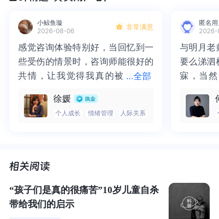
小鲸鱼璇
匿名用
我们会发现，
一旦自杀易感群体得知这样的悲剧，将有更
非常满意
2026-08-06
2026-
多人产生自杀念头或者实施自杀行为。
感觉咨询体验特别好，当回忆到一
感觉咨询体验特别好，当回忆到一
与明月老
与明月老
些受伤的情景时，咨询师能很好的
些受伤的情景时，咨询师能很好的
要么涕泗
要么涕泗
据世界卫生组织估计，每例自杀平均影响至少6人。
共情，让我觉得我真的被
共情，让我觉得我真的被抱住了。
寐，当然
寐，当然
...
全部
抱住了。咨询完我会感觉，内心有
咨询完我会感觉，内心有一部分未
二十多年
的抑塞之
这种现象，被称为
“自杀传染”
（suicidal contagion）。
徐媛
一部分未处理的情绪被注意到了，
处理的情绪被注意到了，而且当咨
来，觉得
不必再踽
个人成长
情绪管理
人际关系
而且当咨询师准确说出我当时的情
询师准确说出我当时的情绪，我感
再困于桎
梏，更不
提及这个话题，就不能不提，让4月1日从此不只是，甚至
绪，我感觉当时那个弱小的小女孩
觉当时那个弱小的小女孩被看到
积，靡有
孑遗。“
不再是愚人节的那个夜晚。
被看到了，做完咨询，确实内心感
了，做完咨询，确实内心感觉轻快
云起时”
时”，此
觉轻快了很多，感觉轻松了。很感
了很多，感觉轻松了。很感谢咨询
前行。
行。
2003年4月1日，22年前的今天，享誉华人世界的张国
谢咨询师姐姐！
师姐姐！
荣，从中国香港文华东方酒店24楼一跃而下，年仅46岁。
“孩子们是真的很痛苦”10岁儿童自杀
他的离世，不仅是娱乐圈的巨震，也成为心理学中“自杀传
带给我们的启示
染”（suicidal contagion）的典型案例。