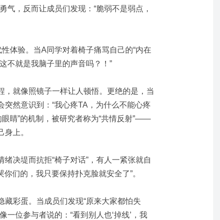
的勇气，反而让成员们发现：“脆弱不是弱点，
代性体验。当A同学对着椅子痛骂自己的“内在
“这不就是我脑子里的声音吗？！”
程，就像照镜子一样让人顿悟。更绝的是，当
突然意识到：“我心疼TA，为什么不能心疼
的眼睛”的机制，被研究者称为“共情反射”——
己身上。
情绪决堤而抗拒“椅子对话”，有人一紧张就自
们哭你们的，我只要保持扑克脸就安全了”。
隐藏彩蛋。当成员们发现“原来大家都怕失
像一位参与者说的：“看到别人也‘掉线’，我