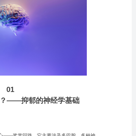
01
”？
——抑郁的神经学基础
心——奖赏回路，它主要涉及多巴胺、多种神