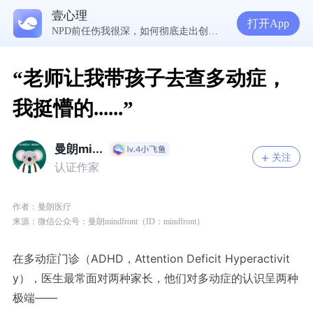
5300万人在这里获得专业心理帮助
壹心理
生理早已成年，心理还没有断奶：如何完成和母亲的“心理解绑”？
打开App
NPD前任伤我很深，如何彻底走出创伤？
一被忽视就焦虑？用自我对话给自己安全感
“老师让我带孩子去查多动症，
我挺懵的......”
曼朗mi...
关注
认证作家
作者：曼朗医疗
来源：微信公众号：曼朗m
indfront（ID：m
indfront
）
在多动症门诊
（ADHD，Attention Deficit Hyperactivit
y）
，医生最常面对两种家长，他们对多动症的认识呈两种
极端——