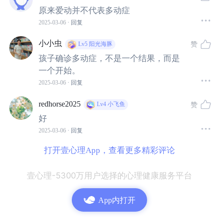
原来爱动并不代表多动症
多动是多动症的表现之一
2025-03-06
· 回复
多动症的主要临床表现是明显的注意力不集中和注意持续
小小虫
赞
Lv5
阳光海豚
时间短暂，活动过多和冲动，从而导致学习效率低下和人
孩子确诊多动症，不是一个结果，而是
际交往困难。这些表现可能
单一或同时
出现，所以也有好
一个开始。
些多动症孩子并没有好动的情况。
2025-03-06
· 回复
redhorse2025
赞
Lv4
小飞鱼
但多动并不一定就是多动症
好
2025-03-06
· 回复
多动和冲动行为在幼儿和学龄前儿童中很常见，很多家长
打开壹心理App，查看更多精彩评论
也容易对专注力这事儿，抱有不符合孩子年龄特点的期
待。所以在多动症诊断过程中，
排除发育正常范围内的表
壹心理-5300万用户选择的心理健康服务平台
现
很重要。另外，一些其它疾病也可能导致类似于多动症
的症状。
App内打开