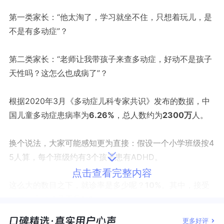
第一类家长：“他太淘了，学习就坐不住，只想着玩儿，是
不是有多动症”？
第二类家长：“老师让我带孩子来查多动症，好动不是孩子
天性吗？这怎么也成病了”？
根据2020年3月《多动症儿科专家共识》发布的数据，中
国儿童多动症患病率为
6.26%
，总人数约为
2300万
人。
换个说法，大家可能感知更为直接：假设一个小学班级按4
5人算，每个班级约有3个孩子患有
ADHD
。
点击查看完整内容
这么大的数目之下，就诊率是多少呢？
10%
。其中，接受
规范治疗的孩子
不足1
/
3
。
更多好评