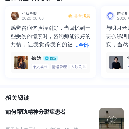
多动症的特质和表现，会导致各种生活、学习、工作上的
困扰，因为没得到重视、有效治疗，这些困扰可能长期伴
小鲸鱼璇
匿名用
非常满意
随，甚至逐渐加重。
2026-08-06
2026-
感觉咨询体验特别好，当回忆到一
感觉咨询体验特别好，当回忆到一
与明月老
与明月老
我们挺欣慰地看到，近年来，包括学校、家长在内的整个
些受伤的情景时，咨询师能很好的
些受伤的情景时，咨询师能很好的
要么涕泗
要么涕泗
社会，对多动症的了解、关注程度在不断提升。但与此同
共情，让我觉得我真的被
共情，让我觉得我真的被抱住了。
寐，当然
寐，当然
...
全部
时，
多动症科学认识的普及、科学干预的推行，依然任重
抱住了。咨询完我会感觉，内心有
咨询完我会感觉，内心有一部分未
二十多年
的抑塞之
徐媛
道远。
一部分未处理的情绪被注意到了，
处理的情绪被注意到了，而且当咨
来，觉得
不必再踽
个人成长
情绪管理
人际关系
而且当咨询师准确说出我当时的情
询师准确说出我当时的情绪，我感
再困于桎
梏，更不
今天这篇文章，面向的正是
刚刚接触多动症概念的家长
，
绪，我感觉当时那个弱小的小女孩
觉当时那个弱小的小女孩被看到
积，靡有
孑遗。“
希望我们的梳理和解答，能让迷茫下一步何去何从的你
被看到了，做完咨询，确实内心感
了，做完咨询，确实内心感觉轻快
云起时”
时”，此
们，清晰和坚定方向。
觉轻快了很多，感觉轻松了。很感
了很多，感觉轻松了。很感谢咨询
前行。
行。
谢咨询师姐姐！
师姐姐！
如何帮助精神分裂症患者