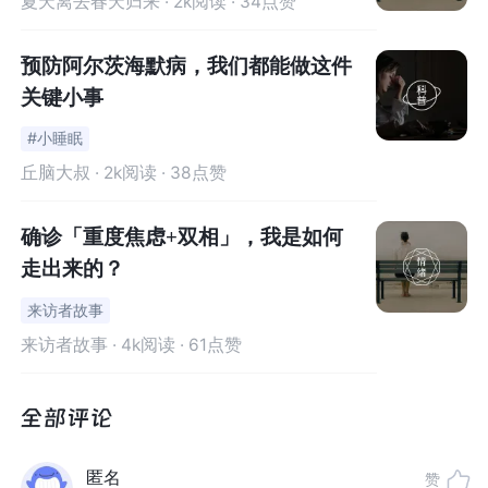
夏天离去春天归来
· 2k阅读 · 34点赞
预防阿尔茨海默病，我们都能做这件
关键小事
#小睡眠
丘脑大叔
· 2k阅读 · 38点赞
01
确诊「重度焦虑+双相」，我是如何
科学看待多动症
走出来的？
不误解、不轻视、不浪漫化
来访者故事
来访者故事
· 4k阅读 · 61点赞
多动≠多动症
受字面意思影响，活泼好动的人，总会被调侃为“多动症”，
其实这是两个交错的概念：
匿名
赞