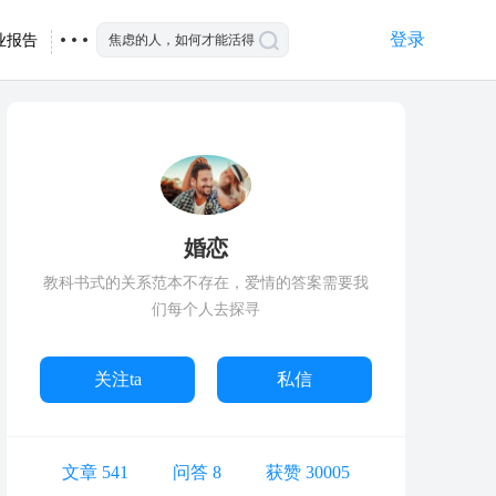
登录
业报告
婚恋
教科书式的关系范本不存在，爱情的答案需要我
们每个人去探寻
关注ta
私信
文章 541
问答 8
获赞 30005