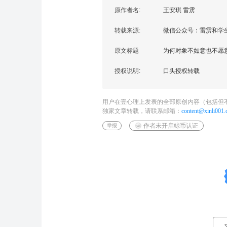
原作者名:
王安琪 雷雳
转载来源:
微信公众号：雷雳和学生们（
原文标题
为何对象不如意也不愿
授权说明:
口头授权转载
用户在壹心理上发表的全部原创内容（包括但
独家文章转载，请联系邮箱：
content@xinli001
作者未开启鲸币认证
举报