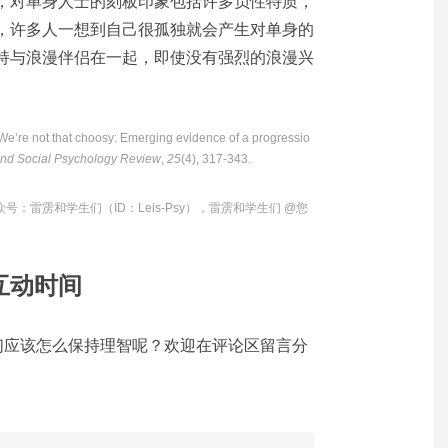
，对单身人士的刻板印象包括许多负性特质，
，许多人一想到自己很孤独就会产生对单身的
持与浪漫伴侣在一起，即使没有强烈的浪漫兴
 We’re not that choosy: Emerging evidence of a progressio
and Social Psychology Review
,
25
(4), 317-343.
众号：
雷雳和学生们（ID：Leis-Psy）
，雷雳和学生们 @您
互动时间
我们应该怎么保持理智呢？欢迎在评论区留言分