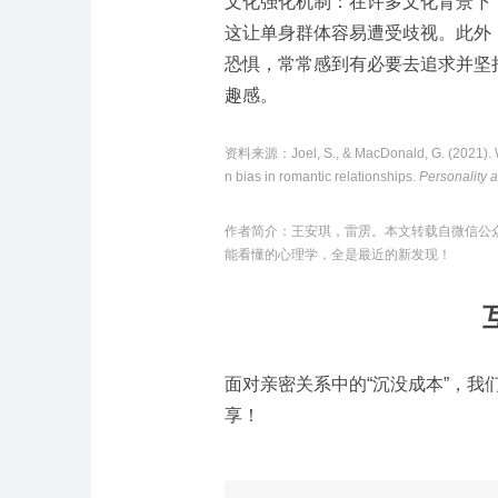
文化强化机制：在许多文化背景下
这让单身群体容易遭受歧视。此外
恐惧，常常感到有必要去追求并坚
趣感。
资料来源：
Joel, S., & MacDonald, G. (2021).
n bias in romantic relationships.
Personality 
作者简介：
王安琪，雷雳
。本文转载自
微信公
能看懂的心理学，全是最近的新发现！
面对亲密关系中的“沉没成本”，
享！