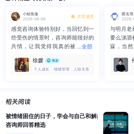
别出所有照片。
小鲸鱼璇
匿名用
非常满意
只要稍加思考，我们就能轻松准确地记住以下个人信息：
2026-08-06
2026-
朋友、同事和家人的名字；我们的生日；我们初次恋爱的
感觉咨询体验特别好，当回忆到一
感觉咨询体验特别好，当回忆到一
与明月老
与明月老
时间；我们在哪里工作；我们在哪里买菜；电影中的场
些受伤的情景时，咨询师能很好的
些受伤的情景时，咨询师能很好的
要么涕泗
要么涕泗
景；数百首流行歌曲的旋律和歌词（尽管有些歌词被曲解
共情，让我觉得我真的被
共情，让我觉得我真的被抱住了。
寐，当然
寐，当然
...
全部
了）；我们在课堂上受到的侮辱；我们的初吻。
抱住了。咨询完我会感觉，内心有
咨询完我会感觉，内心有一部分未
二十多年
的抑塞之
徐媛
一部分未处理的情绪被注意到了，
处理的情绪被注意到了，而且当咨
来，觉得
不必再踽
个人成长
情绪管理
人际关系
而且当咨询师准确说出我当时的情
询师准确说出我当时的情绪，我感
再困于桎
梏，更不
绪，我感觉当时那个弱小的小女孩
觉当时那个弱小的小女孩被看到
积，靡有
孑遗。“
被看到了，做完咨询，确实内心感
了，做完咨询，确实内心感觉轻快
云起时”
时”，此
觉轻快了很多，感觉轻松了。很感
了很多，感觉轻松了。很感谢咨询
前行。
行。
谢咨询师姐姐！
师姐姐！
被情绪困住的日子，学会与自己和解|
咨询师回答精选