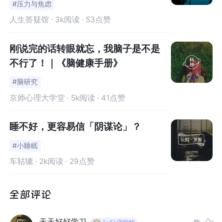
#压力与焦虑
人生答疑馆
· 3k阅读 · 53点赞
误区 2：日常事件不会被记住
刚说完的话转眼就忘，我脑子是不是
事实：我们会记住日常生活中的普通事件，即使我们不努
不行了！｜《脑健康手册》
力去记住它们。
#脑研究
在一项全面的研究中，认知心理学家威廉·布鲁尔（
William
京师心理大学堂
· 5k阅读 · 41点赞
Brewer
）招募了一组忠实的参与者，让他们在两周半的时
间里佩戴呼机，并写下他们在被随机呼叫之前正在做的事
睡不好，更容易信「阴谋论」？
情。然后他们写下他们的活动描述，包括他们和谁在一
#小睡眠
起，他们在哪里，以及他们的穿着和天气的细节。
车轱辘
· 2k阅读 · 29点赞
当将参与者的记忆与他们在哔哔声响起后写下的内容进行
比较时，结果表明，随机抽样的日常行为在发生五个月后
的近80%的时间里都能自信地记住。
天天好好学习