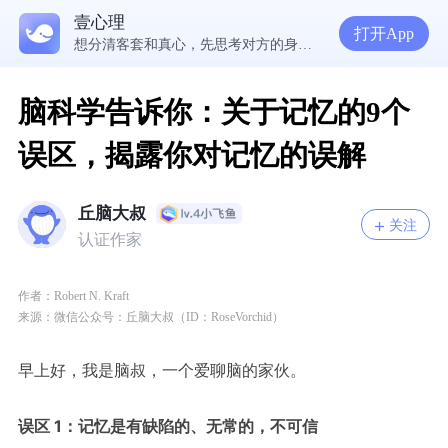
在爱里，我们舍不得放手的究竟是什么？ | 咨询师回答精选
壹心理
经历失败反而哭不出来，我是解离了吗？
打开App
想分清客套和真心，先思考对方的身份动机
脑科学告诉你：关于记忆的9个
误区，揭露你对记忆的误解
丘脑大叔
关注
认证作家
作者：
Robert N. Kraft
来源：
微信公众号：丘脑大叔（ID：RoseVorchid）
早上好，我是脑叔，一个爱聊脑的家伙。
误区 1：记忆是有缺陷的、无常的，不可信