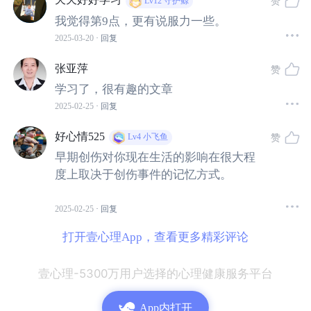
赞
Lv12
守护鲸
误区 3：记忆会随着时间而消退
我觉得第9点，更有说服力一些。
2025-03-20
· 回复
事实：记忆可以有相当长的持久性。
张亚萍
赞
学习了，很有趣的文章
对经历过长期创伤的人进行的大规模研究表明，创伤事件
2025-02-25
· 回复
和其他相关事件可以让人一生都清晰地记得。对非创伤性
事件的记忆也显示出同样的持久性，这些事件与我们过去
好心情525
赞
Lv4
小飞鱼
的特定地点有关。
早期创伤对你现在生活的影响在很大程
度上取决于创伤事件的记忆方式。
通过编码和存储，人类的记忆是非凡的——从世界上吸收
2025-02-25
· 回复
和表现信息，没有明显的限制。是检索设置了限制。即使
检索路径因废弃而变得杂草丛生，难以接近，记忆表征本
打开壹心理App，查看更多精彩评论
身仍然生动而详细。这就是为什么当我们遇到一个不寻常
的检索线索时，比如过去的一种特殊气味，我们多年没有
壹心理-5300万用户选择的心理健康服务平台
想到的记忆会以惊人的清晰度和细节重现。
App内打开