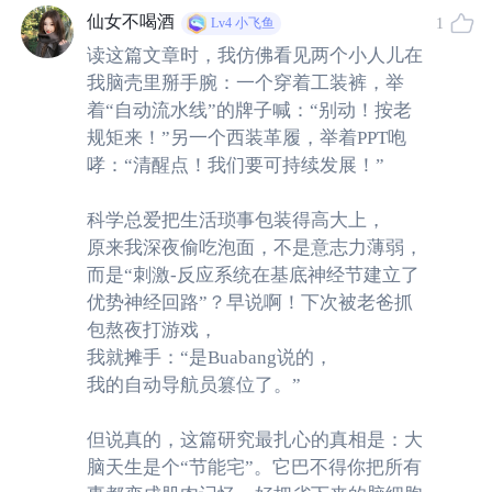
系统
”之间的平衡决定了习惯的养成与打破，因此心理学家
仙女不喝酒
1
Lv4
小飞鱼
认为二者共同组成了双系统框架（
The dual system fram
读这篇文章时，我仿佛看见两个小人儿在
ework
）。
我脑壳里掰手腕：一个穿着工装裤，举
着“自动流水线”的牌子喊：“别动！按老
刺激
-
反应（
S-R
）系统
依赖于刺激与反应之间的联结，强
规矩来！”另一个西装革履，举着PPT咆
调刺激出现后个体所采取的反应；而
目标
-
导向
（
G
oal-
D
ir
哮：“清醒点！我们要可持续发展！”
ected
）
系统
则依赖于行为和行为后果，强调由主观目的所
科学总爱把生活琐事包装得高大上，
驱动的行为。
原来我深夜偷吃泡面，不是意志力薄弱，
而是“刺激-反应系统在基底神经节建立了
例如，当我们走到每天回家必经的路口时，
刺激
-
反应（
S-
优势神经回路”？早说啊！下次被老爸抓
R
）
会驱使我们遵从习惯，左转回家；而
目标
-
导向
（
G
oal-
包熬夜打游戏，
D
irected
）
系统
则会评估右转前往商店购买零食的行为与
我就摊手：“是Buabang说的，
后果，促使我们右转前往商店。
我的自动导航员篡位了。”
当两个控制系统保持一致时，二者所促使的行为是相同
但说真的，这篇研究最扎心的真相是：大
脑天生是个“节能宅”。它巴不得你把所有
的。当两种系统发生冲突时，习惯的存在就会变得更加明