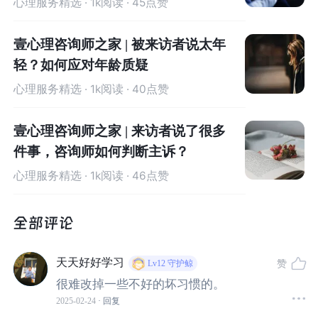
心理服务精选
· 1k阅读 · 45点赞
定
。
但随着
日复一日的
重复，这些动作逐渐转变为近乎自
动的反应，不需要有意识的思考
和决策
。
壹心理咨询师之家 | 被来访者说太年
轻？如何应对年龄质疑
这种
从有意到无意的
转变
—即习惯的养成—
至关重要
。
因
为它释放了
高级认知
资源，可以
将其
分配到
那些需要花费
心理服务精选
· 1k阅读 · 40点赞
精力、
更复杂任务上。然而，我们的世界
总是充满意外与
变化。
当
情景
发生变化时，
依靠重复经历或
训练
得来的
习
壹心理咨询师之家 | 来访者说了很多
惯
，反而
可能使适应
新环境
变得
更加
困难。
件事，咨询师如何判断主诉？
心理服务精选
· 1k阅读 · 46点赞
例如，
出国驾驶汽车时，从国内的
“右侧通行”转变为“左侧
通行”往往要花上好一段时间来适应；
或在更改
支付
密码后
总是习惯性地输入旧密码。这些事例提醒我们，如果不
能
适应这些
外界环境的
变化
，就
可能导致
不恰当的
行为
后
天天好好学习
果。
赞
Lv12
守护鲸
很难改掉一些不好的坏习惯的。
“
刺激
-
反应（
S-R
）系统
”
和
“
目标
-
导向
（
G
oal-
D
irected
）
2025-02-24
· 回复