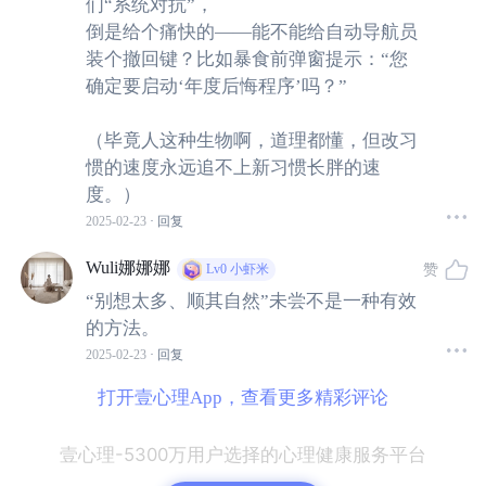
们“系统对抗”，
-
D
irected
）
系统
来得到促进
。相反，打破旧习惯也可以通
倒是给个痛快的——能不能给自动导航员
过弱化
刺激
-
反应（
S-R
）系统
、加强
目标
-
导向
（
G
oal-
D
ir
装个撤回键？比如暴食前弹窗提示：“您
确定要启动‘年度后悔程序’吗？”
ected
）
系统
来实现。为此，文章中总结了一些行之有效的
方法，来帮助人们更好的实现习惯的养成与打破。
（毕竟人这种生物啊，道理都懂，但改习
惯的速度永远追不上新习惯长胖的速
度。）
01
2025-02-23
· 回复
习惯的养成
Wuli娜娜娜
赞
Lv0
小虾米
“别想太多、顺其自然”未尝不是一种有效
1.
重复与强化
的方法。
2025-02-23
· 回复
每一次行为的重复都会加强
刺激
-
反应（
S-R
）系统
之间的
打开壹心理App，查看更多精彩评论
力量，从而增加行为反应在未来重复发生的可能性。每次
刺激与反映的重复，都表示
“识别刺激”和“控制反应”的神经
壹心理-5300万用户选择的心理健康服务平台
元同时放电，从而形成联结
(
Hebb, 1949)
。因此，习惯的