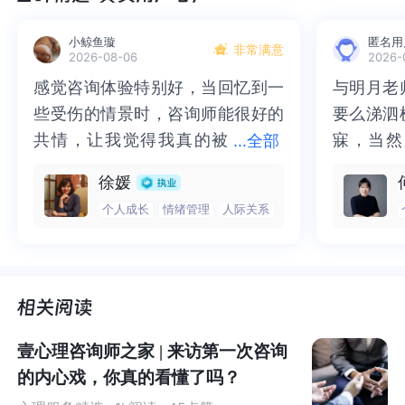
小鲸鱼璇
匿名用
非常满意
2026-08-06
2026-
文章指出，习
惯的形成和打破涉及到两个大脑系统的平
感觉咨询体验特别好，当回忆到一
感觉咨询体验特别好，当回忆到一
与明月老
与明月老
衡
，分别是
“
刺激
-
反应
（
S-R
）系统
”
和
“
目标
-
导向
（
G
oal-
些受伤的情景时，咨询师能很好的
些受伤的情景时，咨询师能很好的
要么涕泗
要么涕泗
D
irected
）
系统
”
。
共情，让我觉得我真的被
共情，让我觉得我真的被抱住了。
寐，当然
寐，当然
...
全部
抱住了。咨询完我会感觉，内心有
咨询完我会感觉，内心有一部分未
二十多年
的抑塞之
徐媛
刺激
-
反应系统
主要负责
我们在熟悉的环境中高效地重复
那
一部分未处理的情绪被注意到了，
处理的情绪被注意到了，而且当咨
来，觉得
不必再踽
些已经多次
练习的动作
；
而目标
-
导向系统则
更具有
灵活
个人成长
情绪管理
人际关系
而且当咨询师准确说出我当时的情
询师准确说出我当时的情绪，我感
再困于桎
梏，更不
性、前瞻性和计划
性，能够根据当前的情况及时做出调
绪，我感觉当时那个弱小的小女孩
觉当时那个弱小的小女孩被看到
积，靡有
孑遗。“
整
。这两个系统之间的平衡
对我们的生活而言
至关重要，
被看到了，做完咨询，确实内心感
了，做完咨询，确实内心感觉轻快
云起时”
时”，此
二者之间的灵活转换共同决定了我们的认知效率。
觉轻快了很多，感觉轻松了。很感
了很多，感觉轻松了。很感谢咨询
前行。
行。
谢咨询师姐姐！
师姐姐！
为了更好的理解两个系统之间的平衡作用，
Buabang
举了
壹心理咨询师之家 | 来访第一次咨询
一个贴近生活的例子。
当一个人搬到新城市时，每个转弯
的内心戏，你真的看懂了吗？
和交叉路口
该如何走，
都是一个有
着明确目的和意识
的决