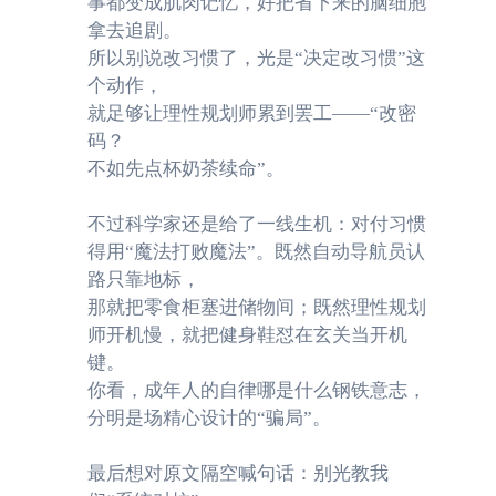
事都变成肌肉记忆，好把省下来的脑细胞
显，因为它们与当前明确的信念和目标相抵触。
拿去追剧。
所以别说改习惯了，光是“决定改习惯”这
个动作，
就足够让理性规划师累到罢工——“改密
码？
不如先点杯奶茶续命”。
不过科学家还是给了一线生机：对付习惯
得用“魔法打败魔法”。既然自动导航员认
路只靠地标，
那就把零食柜塞进储物间；既然理性规划
师开机慢，就把健身鞋怼在玄关当开机
键。
你看，成年人的自律哪是什么钢铁意志，
分明是场精心设计的“骗局”。
通过两个系统之间的互相竞争，我们发现，习惯的养成可
最后想对原文隔空喊句话：别光教我
以通过增强
刺激
-
反应（
S-R
）系统
或弱化
目标
-
导向
（
G
oal