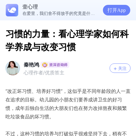
壹心理
5300万人在这里获得专业心理帮助
打开App
在爱里，我们舍不得放手的究竟是什么？ | 咨询师回答精选
经历失败反而哭不出来，我是解离了吗？
想分清客套和真心，先思考对方的身份动机
习惯的力量：看心理学家如何科
学养成与改变习惯
秦艳鸿
关注
心理作者/优质答主
“改正坏习惯、培养好习惯”，这似乎是不同年龄段的人一直
在追求的目标。幼儿园的小朋友们要养成讲卫生的好习
惯，成年后独自生活的大朋友们也在努力改掉熬夜和频繁
吃垃圾食品的坏习惯。
不过，这种习惯的培养与打破似乎很难坚持下去，稍有不