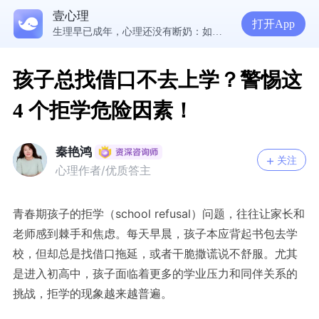
壹心理
5300万人在这里获得专业心理帮助
打开App
生理早已成年，心理还没有断奶：如何完成和母亲的“心理解绑”？
NPD前任伤我很深，如何彻底走出创伤？
一被忽视就焦虑？用自我对话给自己安全感
孩子总找借口不去上学？警惕这
4 个拒学危险因素！
秦艳鸿
关注
心理作者/优质答主
青春期孩子的拒学（
school refusal）
问题，往往让家长和
老师感到棘手和焦虑。每天早晨，孩子本应背起书包去学
校，但却总是找借口拖延，或者干脆撒谎说不舒服。尤其
是进入初高中，孩子面临着更多的学业压力和同伴关系的
挑战，拒学的现象越来越普遍。