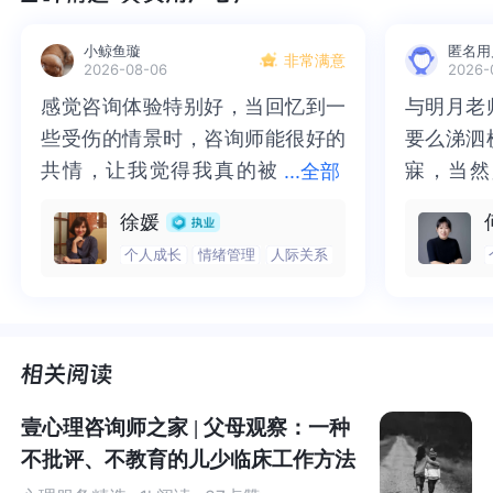
rthika和Devi（2020）提出这样一个问题：
拒学行为背后
小鲸鱼璇
匿名用
的本质是社会心理学问题还是精神问题？
非常满意
2026-08-06
2026-
感觉咨询体验特别好，当回忆到一
感觉咨询体验特别好，当回忆到一
与明月老
与明月老
在他们看来，孩子拒学是一个“与一个或多个精神问题共病
些受伤的情景时，咨询师能很好的
些受伤的情景时，咨询师能很好的
要么涕泗
要么涕泗
的问题”。尽管拒学被看作是一种精神问题，但由于其异质
共情，让我觉得我真的被
共情，让我觉得我真的被抱住了。
寐，当然
寐，当然
...
全部
性的因果关系和与许多问题的关联，它没并有作为单独的
抱住了。咨询完我会感觉，内心有
咨询完我会感觉，内心有一部分未
二十多年
的抑塞之
诊断结果纳入
DSM-V（
精神疾病诊断与统计手册第五版
）
徐媛
一部分未处理的情绪被注意到了，
处理的情绪被注意到了，而且当咨
来，觉得
不必再踽
或
ICD-10
（
国际疾病分类
第十版）（
Roué et al., 202
个人成长
情绪管理
人际关系
而且当咨询师准确说出我当时的情
询师准确说出我当时的情绪，我感
再困于桎
梏，更不
1）。
绪，我感觉当时那个弱小的小女孩
觉当时那个弱小的小女孩被看到
积，靡有
孑遗。“
被看到了，做完咨询，确实内心感
了，做完咨询，确实内心感觉轻快
云起时”
时”，此
为了进一步更深层、更全面地认识拒学问题，
2024年，一
觉轻快了很多，感觉轻松了。很感
了很多，感觉轻松了。很感谢咨询
前行。
行。
项由土耳其研究团队发表在国际心理学期刊《
Current Psy
谢咨询师姐姐！
师姐姐！
chology
》上的学术文章，对过去近
10年世界各国与拒学
壹心理咨询师之家 | 父母观察：一种
相关的心理学研究结果进行了整理分析，他们提出了一个
不批评、不教育的儿少临床工作方法
关于拒学的概念性问题：如何从整体上认识拒学（school
refusal）问题？