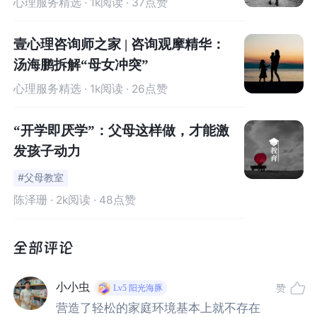
心理服务精选
· 1k阅读 · 37点赞
为此，他们将过去的多项研究成果进行了提炼和分析，并
壹心理咨询师之家 | 咨询观摩精华：
从以下几点进行逐一讲解：可能造成拒学的危险因素、拒
汤海鹏拆解“母女冲突”
学的症状与表现特征、可能避免拒学的因素、拒学的后果
心理服务精选
· 1k阅读 · 26点赞
以及适用的干预技术（
Sümeyye Ulaş & İsmail Seçer
., 2
024）。
“开学即厌学”：父母这样做，才能激
发孩子动力
#父母教室
陈泽珊
· 2k阅读 · 48点赞
拒学的危险因
素
通常存在于以下几点：
小小虫
赞
Lv5
阳光海豚
1、校园霸凌
。
校园霸凌现象是导致拒学行为的重要诱因之
营造了轻松的家庭环境基本上就不存在
一，来自同龄人的欺凌会让孩子在学校感到不安全，进而