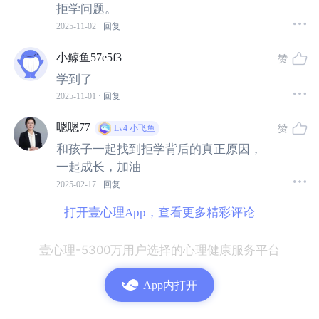
拒学问题。
产生逃避情绪。
2025-11-02
· 回复
2、成就感缺失或长期的失败经验。
这种消极结果可能导致
小鲸鱼57e5f3
赞
孩子出现习得性无助，认为自己无论如何努力都无法改变
学到了
现状。特别是当学生的学业成绩不好，压力增大或情绪低
2025-11-01
· 回复
沉导致学不进去，进而形成恶性循环，由此而引发拒学行
嗯嗯77
赞
Lv4
小飞鱼
为。
和孩子一起找到拒学背后的真正原因，
一起成长，加油
3、父母与家庭因素。
父母家庭关系不和是导致拒学行为最
2025-02-17
· 回复
为常见的原因之一，也是最值得家长警惕与反思的因素。
打开壹心理App，查看更多精彩评论
父母经常爆发争吵甚至暴力行为，或者因家庭氛围紧张或
壹心理-5300万用户选择的心理健康服务平台
感情缺失（离异、丧偶或留守儿童等）而忽视孩子的心理
感受都极有可能催生孩子的拒学行为。
App内打开
除此之外，父母对孩子的过高期望、家庭条件贫困以及家