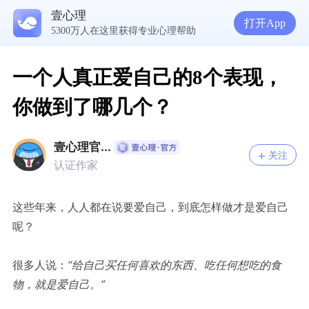
壹心理
打开App
5300万人在这里获得专业心理帮助
长期被原生家庭裹挟， 如何拿回人生主导权？| 咨询师回答精选
咨询师的技术共情让我难受，焦虑型依恋适合心理咨询吗
亲密关系总陷入拉扯，怎样跳出反复内耗？
一个人真正爱自己的8个表现，
你做到了哪几个？
壹心理官...
关注
认证作家
这些年来，人人都在说要爱自己，到底怎样做才是爱自己
呢？
很多人说：
“给自己买任何喜欢的东西、吃任何想吃的食
物，就是爱自己。”