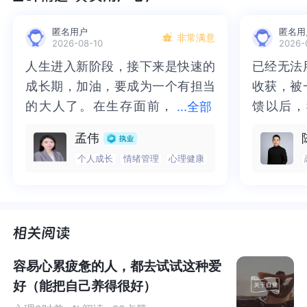
但其实，爱自己没有标准和对错，却有一定的方法可循。
匿名用户
匿名用
非常满意
2026-08-10
2026-
今天，壹心理从实操角度总结了
8个方法，来和大家聊聊：
人生进入新阶段，接下来是快速的
人生进入新阶段，接下来是快速的
已经无法
已经无法
如何为自己提供
“具体而有效的爱”。
成长期，加油，要成为一个有担当
成长期，加油，要成为一个有担当
收获，被
收获，被
的大人了。在生存面前，
的大人了。在生存面前，在家人的
馈以后，
馈以后，
...
全部
在家人的健康面前，没有什么更重
健康面前，没有什么更重要的，有
实的那个
个“自己
孟伟
要的，有时候我们不想长大，可能
时候我们不想长大，可能只是因为
清晰，也
也慢慢找
个人成长
情绪管理
心理健康
只是因为不想承担成年人的责任，
不想承担成年人的责任，但是责任
虽然不知
知道还要
但是责任终究会来。去面对，不要
终究会来。去面对，不要被生活推
但我很明
明确的有
被生活推着走，在生活给出大巴掌
着走，在生活给出大巴掌时，能够
师，本身
身就具有
时，能够让自己稳稳站住，要做顶
让自己稳稳站住，要做顶天立地的
这里，让我
让我真切的
天立地的大人，不要做怯懦的小
大人，不要做怯懦的小孩，因为生
孩，因为生活不会因为你是小孩，
活不会因为你是小孩，就善待你，
容易心累疲惫的人，都去试试这种爱
就善待你，却会因为你的强大，而
却会因为你的强大，而褪去阴影。
好（能把自己养得很好）
01
褪去阴影。勇敢者永远能享受世
勇敢者永远能享受世界，无论什么