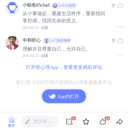
试想一下这个画面会有多治愈：
小鲸鱼85cbad
赞
Lv3
小海星
从小事做起，重建生活秩序，重新找回
你静静地躺在草坪中，感受来自大地的踏实拥抱；
掌控感，找回生命的意义。
2025-02-22
· 回复
感受阳光、花香、鸟鸣和微风穿过自己的身体；
中和听心
赞
Lv7
陪伴海豚
理解并且尊重自己，允许自己。
和一颗大树安静地互相拥抱，感受大自然的能量缓缓进入
2025-02-22
· 回复
自己的身体
......
打开壹心理App，查看更多精彩评论
那如果周围没有公园或宁静的环境，怎么办呢？
壹心理-5300万用户选择的心理健康服务平台
为自己创建一个
“恢复角落”
（
restorative niches），有同
App内打开
样的作用。
这是人格心理学家布莱恩
·利特尔教授提出的概念，指的
19
89
抢沙发…
是“
当你想回归真实自我时要去的地方
”。