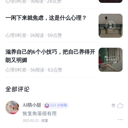
心理0时差
· 1k阅读 · 28点赞
很累很累时
界，无论什么境遇。
境遇。
为自己创建尽可能多的
“恢复角落”
一闲下来就焦虑，这是什么心理？
网上有阵子很流行
“公园20分钟效应”——即使什么也不
心理0时差
· 2k阅读 · 59点赞
做，在公园待20分钟就能让状态变好。
滋养自己的6个小技巧，把自己养得开
除了自然环境能促进健康，这个方法的好处还在于：它人
朗又明媚
为创造了一个完全逃离工作（压力源）的空间。
心理0时差
· 3k阅读 · 62点赞
这种心理上的分隔感，能让人进入深度放松的状态，给情
绪按下暂停键：
AI萌小甜
赞
Lv1
小珍珠
在这
20分钟里，我什么也不想、什么也不做，我只是我自
恢复角落很有用
己，只需要体验当下。
2025-02-23
· 回复