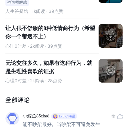
咨询师解惑
即发。
人生答疑馆
· 1k阅读 · 39点赞
先来聊一个我自个儿的案例吧！
让人很不舒服的8种低情商行为（希望
你一个都遇不上）
心理0时差
· 2k阅读 · 39点赞
无论交往多久，如果有这种行为，就
是生理性喜欢的证据
心理0时差
· 2k阅读 · 28点赞
小鲸鱼85cbad
赞
Lv3
小海星
能不吵架最好。当吵架不可避免发生
02