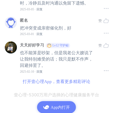
时，冷静后及时沟通以免留下遗憾。
一桶醪糟引发的"亲情战争"
2025-03-05
· 回复
匿名
赞
今年回家过年，我也和幺爸争吵了几番，就聊聊离开老家
把冲突变成亲密催化剂，好
的那天早上的事儿吧。
2025-03-01
· 回复
事情起因是这样的：
天天好好学习
赞
Lv12
守护鲸
也不能算是吵架，但是我老公大嫂说了
初五一早，我和二哥要离开老家，走之前，幺爸让我带些
让我特别难受的话；我只是默不作声，
醪糟回单位。
回避掉罢了。
2025-02-10
· 回复
打开幺爸辛苦蒸好的，醪糟的甜酸味混着晨雾扑面而来。
打开壹心理App，查看更多精彩评论
二哥舀醪糟的铝勺碰得玻璃瓶叮当响："难得回来，多装
壹心理-5300万用户选择的心理健康服务平台
点！"本来只想要半瓶的我，看着满满一瓶，只好闭上了
嘴。
App内打开