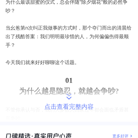
为什么最该甜蜜的仪式，总会伴随"除夕烟花"般的必然争
吵？
当幺爸第n次纠正我做事的方式时，那个夺门而出的清晨给
出了残酷答案：我们明明最珍惜的人，为何偏偏伤得最顺
手？
今天我们就来好好聊聊这个话题。
01
为什么越是隐忍，就越会争吵?
点击查看完整内容
不管你承认与否，我们大多数人回家过年都会面临矛盾甚
至争吵。
一方面，离开了熟悉的工位，来到一个相对陌生的房间，
更多好评