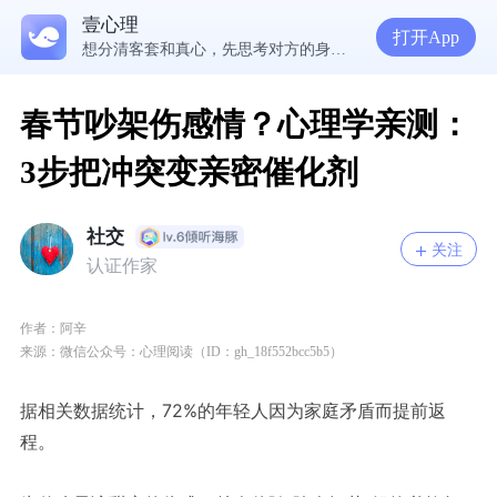
在爱里，我们舍不得放手的究竟是什么？ | 咨询师回答精选
壹心理
经历失败反而哭不出来，我是解离了吗？
打开App
想分清客套和真心，先思考对方的身份动机
春节吵架伤感情？心理学亲测：
3步把冲突变亲密催化剂
社交
关注
认证作家
作者：
阿辛
来源：微信公众号：
心理阅读（ID：gh_18f552bcc5b5）
据相关数据统计，72%的年轻人因为家庭矛盾而提前返
程。