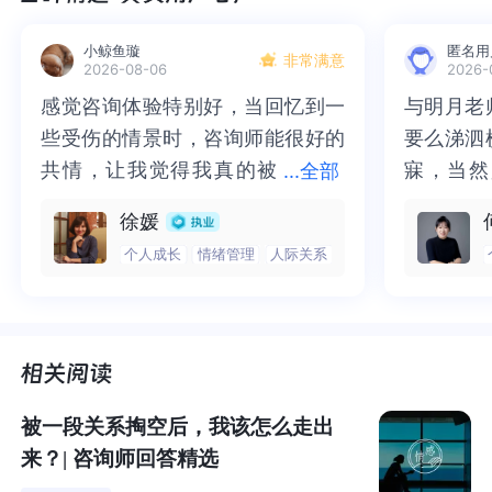
这种环境的巨变，本身就会给人带来不安全感；
小鲸鱼璇
匿名用
非常满意
2026-08-06
2026-
另一方面，我们每天都得面对着观念和行为习惯均不同的
感觉咨询体验特别好，当回忆到一
感觉咨询体验特别好，当回忆到一
与明月老
与明月老
家人，疲惫应对着他们的思想入侵，尽管大家表面上风平
些受伤的情景时，咨询师能很好的
些受伤的情景时，咨询师能很好的
要么涕泗
要么涕泗
浪静，实则怨声载道，争吵随时会爆发。
共情，让我觉得我真的被
共情，让我觉得我真的被抱住了。
寐，当然
寐，当然
...
全部
抱住了。咨询完我会感觉，内心有
咨询完我会感觉，内心有一部分未
二十多年
的抑塞之
在春节这个特殊的节日，大家都想一味和谐，忽视甚至压
徐媛
一部分未处理的情绪被注意到了，
处理的情绪被注意到了，而且当咨
来，觉得
不必再踽
抑自己的怒气，但是怒气怎可能如此听话，该发的火还是
个人成长
情绪管理
人际关系
而且当咨询师准确说出我当时的情
询师准确说出我当时的情绪，我感
再困于桎
梏，更不
要发，只不过被我们人为延长了。
绪，我感觉当时那个弱小的小女孩
觉当时那个弱小的小女孩被看到
积，靡有
孑遗。“
被看到了，做完咨询，确实内心感
了，做完咨询，确实内心感觉轻快
云起时”
时”，此
具体来说，在面对一些小矛盾时，本着以和为贵的基本原
觉轻快了很多，感觉轻松了。很感
了很多，感觉轻松了。很感谢咨询
前行。
行。
则，谁也不愿意大动干戈，即便是简单地表达不满，也存
在引发争吵的可能性，于是大家都选择了“忍气吞声”。
谢咨询师姐姐！
师姐姐！
被一段关系掏空后，我该怎么走出
但这种隐忍，并不会让我们的“不满”消失，它以一种我们看
来？| 咨询师回答精选
不见的方式积攒着，直到到达临界点，像鞭炮的引线一触