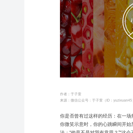
作者：
于子萱
来源：微信公众号：
于子萱（ID：yuzixuan4
你是否曾有过这样的经历：在一场
你微笑示意时，你的心跳瞬间开始
法：“他是不是对我有意思？”“这