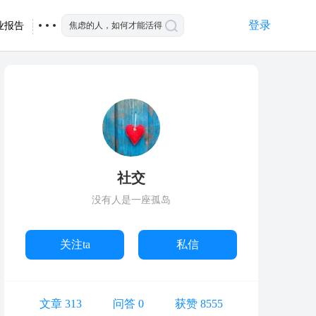
登录
业报告
社交
没有人是一座孤岛
关注ta
私信
文章 313
问答 0
获赞 8555