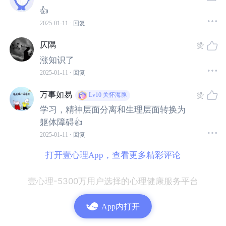
02
👍
分离转换性障碍的症状
2025-01-11
· 回复
仄隅
赞
分离转换性障碍有两种不同的表现形式，
分离性障碍
更加
涨知识了
倾向于
精神上出现问题
，而转换性障碍则倾向于
躯体出现
2025-01-11
· 回复
问题
。而这些症状的共同特点是：
万事如易
赞
Lv10
关怀海豚
这些症状引起
有临床意义的痛苦
，或导致社交、职业或
学习，精神层面分离和生理层面转换为
其他重要功能方面的损害。
躯体障碍👍
2025-01-11
· 回复
这些症状不能归因于某种物质的生理效应(例如，在酒精
打开壹心理App，查看更多精彩评论
中毒过程中的黑晕或混乱行为)、其他躯体疾病(例如，
复杂部分性癫痫)及其他精神障碍。
壹心理-5300万用户选择的心理健康服务平台
简单来说，需要这些症状
已经影响到了现实生活，且不能
App内打开
归因于其他疾病。