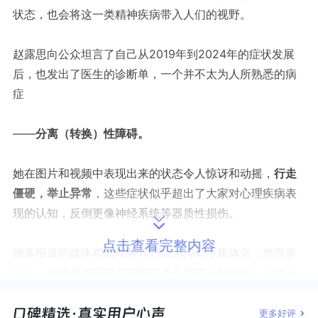
状态，也会将这一类精神疾病带入人们的视野。
赵露思向公众坦言了自己从2019年到2024年的症状发展
后，也发出了医生的诊断单，一个并不太为人所熟悉的病
症
——
分离（转换）性障碍。
她在图片和视频中表现出来的状态令人惊讶和动摇，
行走
僵硬，举止异常
，这些症状似乎超出了大家对心理疾病表
现的认知，反倒更像神经系统等器质性损伤。
点击查看完整内容
很多报道的媒体和新闻将其归结为抑郁症躯体化，然而事
实上，
她所患的病症与抑郁症并不是同一种疾病
，了解分
离（转换）性障碍，除了可以对此事造成的质疑和所谓“反
转”做出合理独立的判断，还能够更多地了解心理问题的不
更多好评