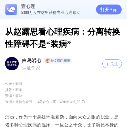
NPD前任伤我很深，如何彻底走出创伤？
壹心理
一被忽视就焦虑？用自我对话给自己安全感
打开App
5300万人在这里获得专业心理帮助
从赵露思看心理疾病：分离转换
性障碍不是“装病”
白岛岩心
关注
认证作家
作者：
舸涵
排版：羽柔
责编：嘉璇
来源：微信公众号：白岛岩心（ID：whiteisland_2017）
演员，作为一个身处环境复杂，面向大众之眼的职业，是
诸多种心理疾病的温床。一旦公之于众，除了演员本身的