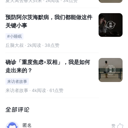
分离转换性障碍，旧称歇斯底里或“癔症”，是一类由明显精
夏天离去春天归来
· 2k阅读 · 34点赞
神因素作用于易感个体所导致的
以解离和转换症状为主的
精神疾病
。它和抑郁症是两种完全不同的疾病。
预防阿尔茨海默病，我们都能做这件
关键小事
解离症状是指患者部分或完全丧失对自我身份的识别和对
#小睡眠
过去的记忆，而表现为
意识范围缩小，选择性遗忘或精神
丘脑大叔
· 2k阅读 · 38点赞
暴发等
；
确诊「重度焦虑+双相」，我是如何
转换症状是指患者将遭遇无法解决的问题和冲突时所产生
走出来的？
的不快，以各种各样
躯体症状的方式
表现出来，它可以出
现类似任何疾病的症状表现。
来访者故事
来访者故事
· 4k阅读 · 61点赞
简单来说，就是糟糕的事碰上了容易受到影响且不会排遣
的人，
大脑宁可将痛苦转移给身体
，也不愿面对心理创
伤。
匿名
赞