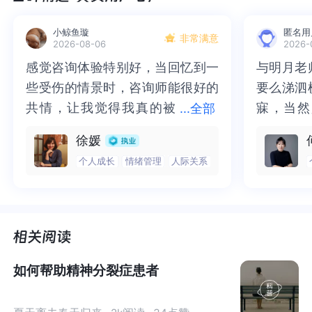
同种类，避免遇事即“抑郁症”。
小鲸鱼璇
匿名用
非常满意
2026-08-06
2026-
感觉咨询体验特别好，当回忆到一
感觉咨询体验特别好，当回忆到一
与明月老
与明月老
些受伤的情景时，咨询师能很好的
些受伤的情景时，咨询师能很好的
要么涕泗
要么涕泗
共情，让我觉得我真的被
共情，让我觉得我真的被抱住了。
寐，当然
寐，当然
...
全部
抱住了。咨询完我会感觉，内心有
咨询完我会感觉，内心有一部分未
二十多年
的抑塞之
徐媛
一部分未处理的情绪被注意到了，
处理的情绪被注意到了，而且当咨
来，觉得
不必再踽
个人成长
情绪管理
人际关系
而且当咨询师准确说出我当时的情
询师准确说出我当时的情绪，我感
再困于桎
梏，更不
绪，我感觉当时那个弱小的小女孩
觉当时那个弱小的小女孩被看到
积，靡有
孑遗。“
被看到了，做完咨询，确实内心感
了，做完咨询，确实内心感觉轻快
云起时”
时”，此
觉轻快了很多，感觉轻松了。很感
了很多，感觉轻松了。很感谢咨询
前行。
行。
01
谢咨询师姐姐！
师姐姐！
什么是
分离转换性障碍
？
如何帮助精神分裂症患者