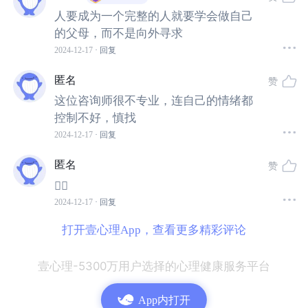
了，并不会真正发生。
人要成为一个完整的人就要学会做自己
的父母，而不是向外寻求
但是，我在潜意识里却信以为真，并且在这份“焦虑”的支配
2024-12-17
· 回复
下，过着战战兢兢的生活。
匿名
赞
这位咨询师很不专业，连自己的情绪都
我想晋升，最本质的需求是希望自己过上更好的生活呀。
控制不好，慎找
2024-12-17
· 回复
所以无论能否被提拔，我都有资格享受生活，我最需要照
顾好的是我自己。
匿名
赞
👍🏻
我的咨询师也会做很多引导工作，帮助我把潜意识的“幽
2024-12-17
· 回复
灵”揪出水面。
打开壹心理App，查看更多精彩评论
但这个过程，需要我们一起去完成。
壹心理-5300万用户选择的心理健康服务平台
有一次，我觉得自己没有力气了，希望他可以直接告诉我
App内打开