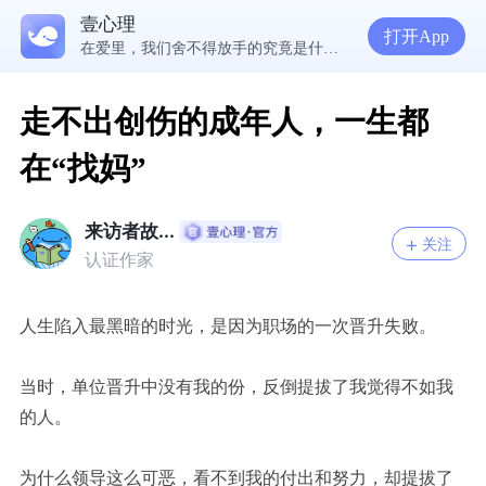
壹心理
5300万人在这里获得专业心理帮助
打开App
在爱里，我们舍不得放手的究竟是什么？ | 咨询师回答精选
经历失败反而哭不出来，我是解离了吗？
想分清客套和真心，先思考对方的身份动机
走不出创伤的成年人，一生都
在“找妈”
来访者故...
关注
认证作家
人生陷入最
黑暗的时光，是因为职场的一次晋升失败。
当时，单位晋升中没有我的份，反倒提拔了我觉得不如我
的人。
为什么领导这么可恶，看不到我的付出和努力，却提拔了