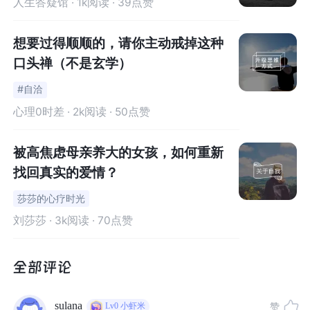
人生答疑馆
· 1k阅读 · 39点赞
要过不下去了，觉得自己好失败，想要去死。
想要过得顺顺的，请你主动戒掉这种
咨询师却问：
“你为什么一定要被提拔呢？”
口头禅（不是玄学）
我本能地回答：
#自洽
心理0时差
· 2k阅读 · 50点赞
“为了赚更多的钱呀，为了有面子呀。跟我同辈的同学，都
已经是科长或副科长了，就我还是个科员。如果我一直是
被高焦虑母亲养大的女孩，如何重新
一个科员，朋友就会离我而去，老公也会不爱我。我也不
找回真实的爱情？
爱我自己了。”
莎莎的心疗时光
刘莎莎
· 3k阅读 · 70点赞
咨询师：
“你担心的这些是真的吗？它真的会发生吗？”
在这个问题的指引下，我逐渐意识到：
这些担心，都不是真的。它们只是我脑子里的一个想法罢
sulana
赞
Lv0
小虾米