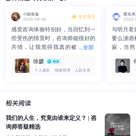
章。
小鲸鱼璇
匿名用
非常满意
2026-08-06
2026-
希望我的故事，可以给你帮助。从此继续大胆往前走，就
感觉咨询体验特别好，当回忆到一
感觉咨询体验特别好，当回忆到一
与明月老
与明月老
像不曾受伤那样。
些受伤的情景时，咨询师能很好的
些受伤的情景时，咨询师能很好的
要么涕泗
要么涕泗
共情，让我觉得我真的被
共情，让我觉得我真的被抱住了。
寐，当然
寐，当然
...
全部
抱住了。咨询完我会感觉，内心有
咨询完我会感觉，内心有一部分未
二十多年
的抑塞之
徐媛
一部分未处理的情绪被注意到了，
处理的情绪被注意到了，而且当咨
来，觉得
不必再踽
个人成长
情绪管理
人际关系
而且当咨询师准确说出我当时的情
询师准确说出我当时的情绪，我感
再困于桎
梏，更不
01
绪，我感觉当时那个弱小的小女孩
觉当时那个弱小的小女孩被看到
积，靡有
孑遗。“
我最需要照顾好的人
被看到了，做完咨询，确实内心感
了，做完咨询，确实内心感觉轻快
云起时”
时”，此
是我自己
觉轻快了很多，感觉轻松了。很感
了很多，感觉轻松了。很感谢咨询
前行。
行。
谢咨询师姐姐！
师姐姐！
第一次咨询，就收获颇多。
我们的人生，究竟由谁来定义？ | 咨
询师答疑精选
我告诉咨询师，因为没有得到提拔，我很难过很难过，快