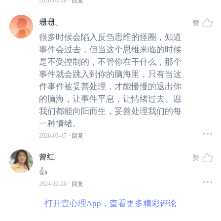
2026-03-18
· 回复
事，他们的生活里再无其他值得关心的事情。
珊珊。
赞
很多时候会陷入反刍思维的怪圈，知道
我有一个来访者说自己有强迫思维，我评估后认为是
反
刍
事件会过去，但当这个思维来临的时候
思维。两者有相似之处，比如想法都是重复的、侵入性
是不受控制的，不管你在干什么，那个
的、无法控制的。但两者的内容不同。
事件就会跳入到你的脑海里，只有当这
件事件被妥善处理，才能慢慢的退出你
反
刍思维
思考的是
事件本身、事件产生的原因以及事
的脑海，让事件平息，让情绪过去。愿
件会带来的不良后果，常常在
一个人
经历负性生活事
我们都能向阳而生，妥善处理我们的每
件之后，或者面对压力事件时触
发。
一种情绪。
2026-03-17
· 回复
比如，“
当初如果我不这样做就好了
”；“
他为什么会出
曾红
赞
轨？
”
；“
这件事为什么会发生在我身上？
”
👍
2024-12-20
· 回复
强迫思维
通常和创伤事件无关，更多的是一些想法、
打开壹心理App，查看更多精彩评论
意象和冲动。