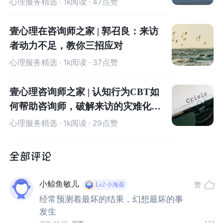
心理服务精选
· 1k阅读 · 47点赞
无法控制
：你不想想这些，但是无法控制自己的想
法。
壹心理在咨询师之家 | 郭召良：来访
者动力不足，教你三招应对
抽象
：这些想法常常是抽象的、笼统的。
心理服务精选
· 1k阅读 · 37点赞
被动
：不需要主动去想，在不经意间就掉入其中。
壹心理咨询师之家 | 认知行为CBT如
何帮助咨询师，破解来访的灾难化思
在书中，克拉克把这些特征画成了一个圈。
反
刍思维给人
维
心理服务精选
· 1k阅读 · 29点赞
的感觉就是一个怪圈。
来访者会一遍遍想同样的问题，在咨询中会一遍遍说同样
的问题，但是都在圈内循环，无法向前一步。
来访者觉得
自己的大脑就像一张坏掉的唱片，总是卡在同一段负面的
小鲸鱼敏儿
赞
Lv2
小海葵
旋律上，无法继续前进。
经常预测着最坏的结果，幻想最坏的事
发生
不仅大脑掉进怪圈里，他们的生活也是。仿佛除了这件