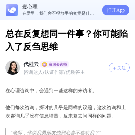
壹心理
5300万人在这里获得专业心理帮助
打开App
在爱里，我们舍不得放手的究竟是什么？ | 咨询师回答精选
经历失败反而哭不出来，我是解离了吗？
想分清客套和真心，先思考对方的身份动机
总在反复想同一件事？你可能陷
入了反刍思维
代桂云
关注
咨询达人/认证作家/优质答主
在心理咨询中，会遇到一些这样的来访者。
他们每次咨询，探讨的几乎是同样的议题，这次咨询和上
次咨询几乎没有信息增量，反来复去问同样的问题。
“老师，你说我男朋友他到底喜不喜欢我？”