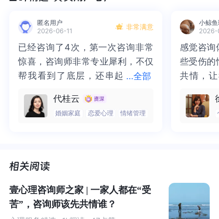
在《
反
刍思维
》这本书中，戴维·A·克拉克给出的定义是：
匿名用户
小鲸鱼
一种被动的、以自我为中心的、难以控制的重复性消极想
非常满意
2026-06-11
2026-
法。
已经咨询了4次，第一次咨询非常
已经咨询了4次，第一次咨询非常
感觉咨询
感觉咨询
惊喜，咨询师非常专业犀利，不仅
惊喜，咨询师非常专业犀利，不仅
些受伤的
些受伤的
反
刍思维有7大特征：
帮我看到了底层，还串起
帮我看到了底层，还串起了关联链
共情，让
共情，让
...
全部
了关联链条，还有课后作业的练习
条，还有课后作业的练习能直接帮
抱住了。
咨询完我
重复
：内容重复，反复出现。
代桂云
能直接帮我改善思维与行为。之后
我改善思维与行为。之后的每一次
一部分未
处理的情
婚姻家庭
恋爱心理
情绪管理
的每一次咨询都是这样，我应该会
咨询都是这样，我应该会继续做多
而且当咨
询师准确
消极
：
反
刍的
全是消极的、带给自己强烈痛苦的想
继续做多次的咨询
次的咨询
绪，我感
觉当时那
法。
被看到了
了，做完
觉轻快了
了很多，
侵入性
：这些想法是不请自来的，甚至赶都赶不
谢咨询师
师姐姐！
走。
壹心理咨询师之家 | 一家人都在“受
苦”，咨询师该先共情谁？
不可动摇
：消极思维似乎坚不可摧，很难消除。