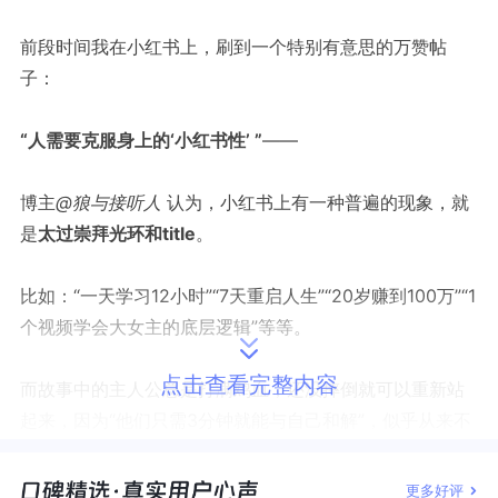
前段时间我在小红书上，刷到一个特别有意思的万赞帖
子：
“人需要克服身上的‘小红书性’ ”
——
博主
@狼与接听人
认为，小红书上有一种普遍的现象，就
是
太过崇拜光环和
title
。
比如：
“一天学习12小时”“7天重启人生”“20岁赚到100万”“1
个视频学会大女主的底层逻辑”等等。
点击查看完整内容
而故事中的主人公总是打满鸡血，还没摔倒就可以重新站
起来，因为
“他们只需3分钟就能与自己和解”，似乎从来不
会疲惫，自律到每一张计划清单上都打满红勾。
更多好评