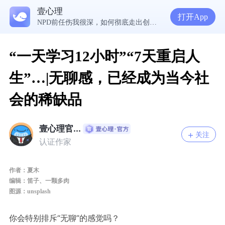
5300万人在这里获得专业心理帮助
壹心理
生理早已成年，心理还没有断奶：如何完成和母亲的“心理解绑”？
打开App
NPD前任伤我很深，如何彻底走出创伤？
一被忽视就焦虑？用自我对话给自己安全感
“一天学习12小时”“7天重启人
生”…|无聊感，已经成为当今社
会的稀缺品
壹心理官...
关注
认证作家
作
者：夏木
编辑：笛子、一
颗多肉
图源：
unsplash
你会特别排斥
“无聊”的感觉吗？