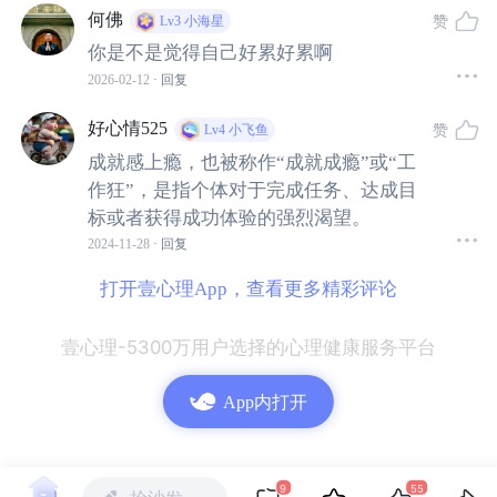
何佛
赞
Lv3
小海星
你是不是觉得自己好累好累啊
2026-02-12
· 回复
好心情525
赞
Lv4
小飞鱼
成就感上瘾，也被称作“成就成瘾”或“工
作狂”，是指个体对于完成任务、达成目
甚至有很多人认为，
“无聊”是可耻的。
标或者获得成功体验的强烈渴望。
2024-11-28
· 回复
因为
“无聊”代表着无所事事，无所事事又代表着“浪费时
间”，浪费时间则代表着不上进。
打开壹心理App，查看更多精彩评论
壹心理-5300万用户选择的心理健康服务平台
在大部分人的观念里，一旦不上进就会落后于人，甚至被
时代抛弃。
App内打开
事实果真如此吗？
“无聊”真的只有坏处而没有好处吗？
9
55