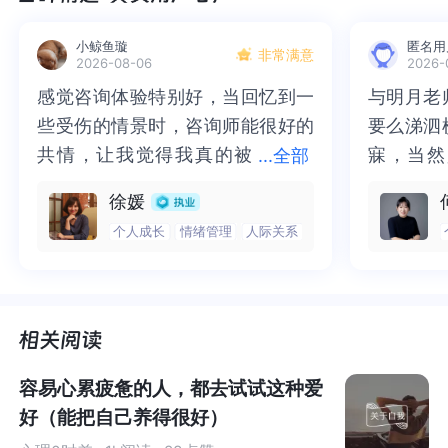
小鲸鱼璇
匿名用
非常满意
2026-08-06
2026-
感觉咨询体验特别好，当回忆到一
感觉咨询体验特别好，当回忆到一
与明月老
与明月老
些受伤的情景时，咨询师能很好的
些受伤的情景时，咨询师能很好的
要么涕泗
要么涕泗
共情，让我觉得我真的被
共情，让我觉得我真的被抱住了。
寐，当然
寐，当然
...
全部
抱住了。咨询完我会感觉，内心有
咨询完我会感觉，内心有一部分未
二十多年
的抑塞之
徐媛
一部分未处理的情绪被注意到了，
处理的情绪被注意到了，而且当咨
来，觉得
不必再踽
△来自小红书用户
@狼与接听人
个人成长
情绪管理
人际关系
而且当咨询师准确说出我当时的情
询师准确说出我当时的情绪，我感
再困于桎
梏，更不
绪，我感觉当时那个弱小的小女孩
觉当时那个弱小的小女孩被看到
积，靡有
孑遗。“
于是，在这些文字的刺激下，大家对成功的渴望值达到巅
被看到了，做完咨询，确实内心感
了，做完咨询，确实内心感觉轻快
云起时”
时”，此
峰，开始以忙碌为荣，恨不得立即成为时间管理大师，随
觉轻快了很多，感觉轻松了。很感
了很多，感觉轻松了。很感谢咨询
前行。
行。
时随地都有事可做。
谢咨询师姐姐！
师姐姐！
容易心累疲惫的人，都去试试这种爱
好（能把自己养得很好）