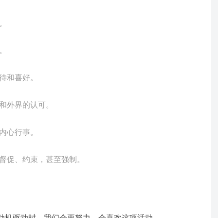
。
。
待和喜好。
和外界的认可。
内心行事。
督促、约束，甚至强制。
动机驱动时，我们会更努力，会喜欢这项活动